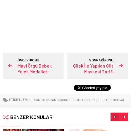
ÖNCEKİ KONU
SONRAKİ KONU
Mavi Örgü Bebek
Çilek İle Yapılan Cilt
Yelek Modelleri
Maskesi Tarifi
ETİKETLER:
cilt bakımı
,
dudak bakımı
,
dudakları dolgun gösterme
,
makyaj
BENZER KONULAR