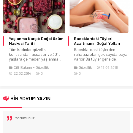
Yaşlanma Karşıtı Doğal üzüm
Bacaklardaki Tüyleri
Maskesi Tarifi
Azaltmanın Doğal Yolları
Tüm kadınlar güzellik
Bacaklardaki tüylerden
konusunda hassastır ve 30’lu
rahatsız olan çok sayıda bayan
yaşlara gelmeden yaşlanma...
vardır.Bu tüyler genelde...
Cilt Bakımı
Güzellik
Güzellik
18.06.2016
22.02.2014
0
0
BİR YORUM YAZIN