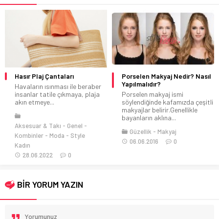
Hasır Plaj Çantaları
Porselen Makyaj Nedir? Nasıl
Yapılmalıdır?
Havaların ısınması ile beraber
insanlar tatile çıkmaya, plaja
Porselen makyaj ismi
akın etmeye...
söylendiğinde kafamızda çeşitli
makyajlar belirir.Genellikle
bayanların aklına...
Aksesuar & Takı
Genel
Güzellik
Makyaj
Kombinler
Moda
Style
06.06.2016
0
Kadın
28.06.2022
0
BİR YORUM YAZIN