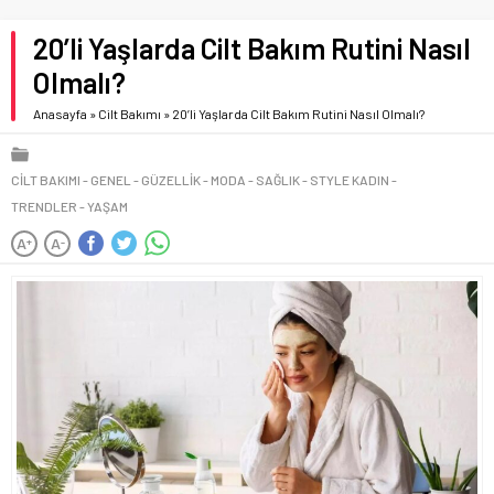
20’li Yaşlarda Cilt Bakım Rutini Nasıl
Olmalı?
Anasayfa
»
Cilt Bakımı
»
20’li Yaşlarda Cilt Bakım Rutini Nasıl Olmalı?
CILT BAKIMI
GENEL
GÜZELLIK
MODA
SAĞLIK
STYLE KADIN
TRENDLER
YAŞAM
A
A
+
-