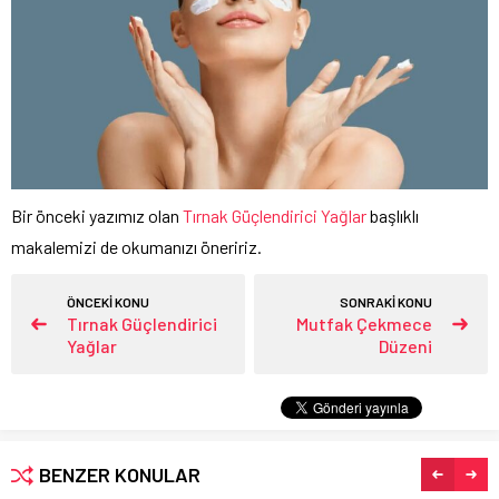
Bir önceki yazımız olan
Tırnak Güçlendirici Yağlar
başlıklı
makalemizi de okumanızı öneririz.
ÖNCEKİ KONU
SONRAKİ KONU
Tırnak Güçlendirici
Mutfak Çekmece
Yağlar
Düzeni
BENZER KONULAR