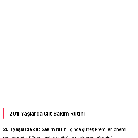
20’li Yaşlarda Cilt Bakım Rutini
20’li yaşlarda cilt bakım rutini
içinde güneş kremi en önemli
malzemedir. Güneş ışınları cildinizin yaşlanma sürecini