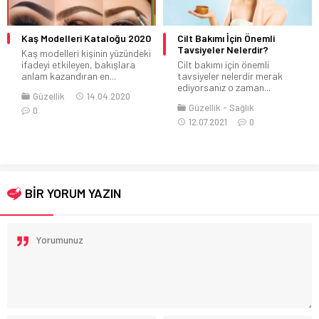
ğu 2020
Cilt Bakımı İçin Önemli
Kızıl Kahve Saç Modelle
Tavsiyeler Nelerdir?
üzündeki
En popüler renk tercihle
lara
Cilt bakımı için önemli
olan kızıl kahve hem göz al
tavsiyeler nelerdir merak
ediyorsanız o zaman...
020
Saç
Saç Bakımı
Saç
Güzellik
Sağlık
Modelleri
Saç Renkleri
12.07.2021
0
05.09.2020
0
BİR YORUM YAZIN