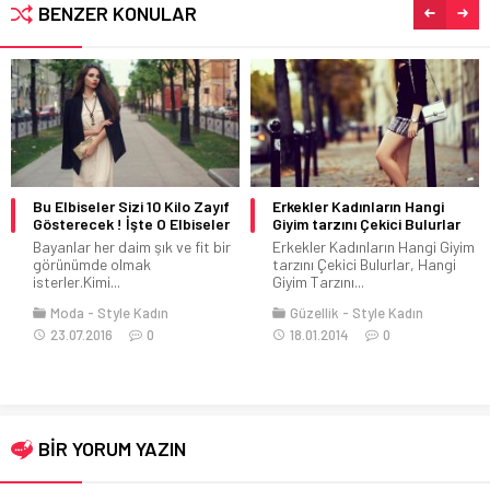
BENZER KONULAR
Bu Elbiseler Sizi 10 Kilo Zayıf
Erkekler Kadınların Hangi
Gösterecek ! İşte O Elbiseler
Giyim tarzını Çekici Bulurlar
Bayanlar her daim şık ve fit bir
Erkekler Kadınların Hangi Giyim
görünümde olmak
tarzını Çekici Bulurlar, Hangi
isterler.Kimi...
Giyim Tarzını...
Moda
Style Kadın
Güzellik
Style Kadın
23.07.2016
0
18.01.2014
0
BİR YORUM YAZIN