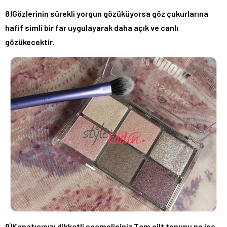
8)Gözlerinin sürekli yorgun gözüküyorsa göz çukurlarına
hafif simli bir far uygulayarak daha açık ve canlı
gözükecektir.
9)Kapatıcınızı dikkatli seçmelisiniz.Tam cilt tonunu ne ise