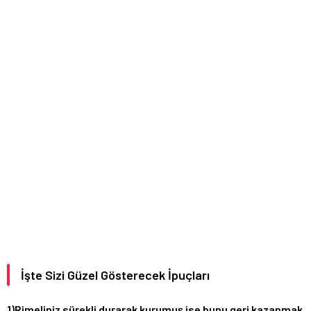
İşte Sizi Güzel Gösterecek İpuçları
1)Rimeliniz sürekli durarak kurumuş ise bunu geri kazanmak