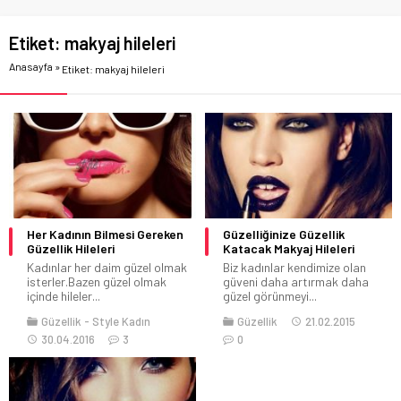
Etiket:
makyaj hileleri
Anasayfa
»
Etiket: makyaj hileleri
Her Kadının Bilmesi Gereken
Güzelliğinize Güzellik
Güzellik Hileleri
Katacak Makyaj Hileleri
Kadınlar her daim güzel olmak
Biz kadınlar kendimize olan
isterler.Bazen güzel olmak
güveni daha artırmak daha
içinde hileler...
güzel görünmeyi...
Güzellik
Style Kadın
Güzellik
21.02.2015
30.04.2016
3
0