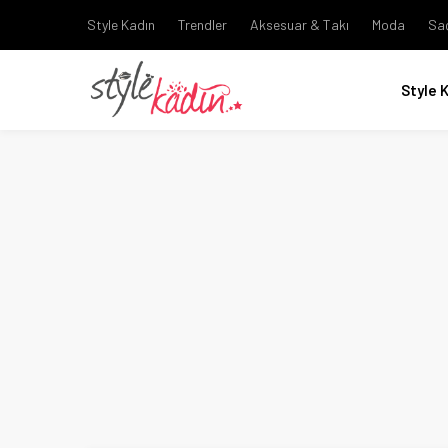
Style Kadın
Trendler
Aksesuar & Takı
Moda
Sa
Style 