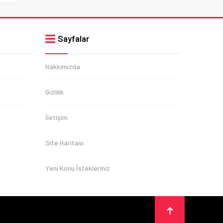
Sayfalar
Hakkımızda
Gizlilik
İletişim
Site Haritası
Yeni Konu İstekleriniz