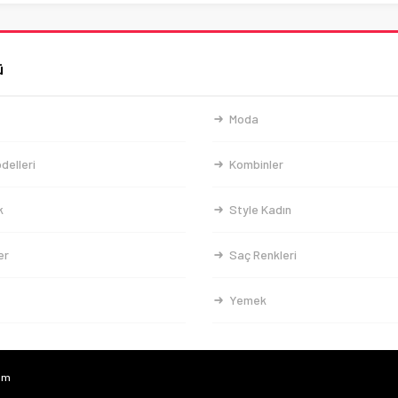
ü
Moda
delleri
Kombinler
k
Style Kadın
er
Saç Renkleri
Yemek
com