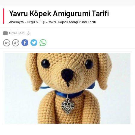
Yavru Köpek Amigurumi Tarifi
Anasayfa
»
Örgü & Elişi
»
Yavru Köpek Amigurumi Tarifi
ÖRGÜ & ELIŞI
A
A
+
-