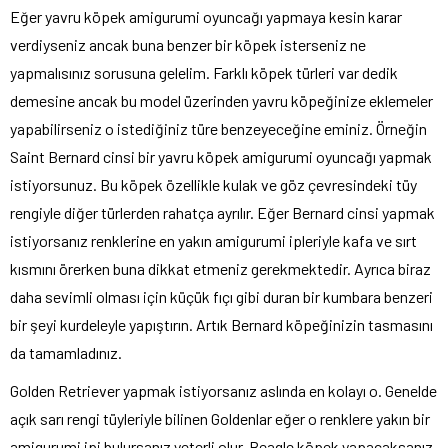
Eğer yavru köpek amigurumi oyuncağı yapmaya kesin karar
verdiyseniz ancak buna benzer bir köpek isterseniz ne
yapmalısınız sorusuna gelelim. Farklı köpek türleri var dedik
demesine ancak bu model üzerinden yavru köpeğinize eklemeler
yapabilirseniz o istediğiniz türe benzeyeceğine eminiz. Örneğin
Saint Bernard cinsi bir yavru köpek amigurumi oyuncağı yapmak
istiyorsunuz. Bu köpek özellikle kulak ve göz çevresindeki tüy
rengiyle diğer türlerden rahatça ayrılır. Eğer Bernard cinsi yapmak
istiyorsanız renklerine en yakın amigurumi ipleriyle kafa ve sırt
kısmını örerken buna dikkat etmeniz gerekmektedir. Ayrıca biraz
daha sevimli olması için küçük fıçı gibi duran bir kumbara benzeri
bir şeyi kurdeleyle yapıştırın. Artık Bernard köpeğinizin tasmasını
da tamamladınız.
Golden Retriever yapmak istiyorsanız aslında en kolayı o. Genelde
açık sarı rengi tüyleriyle bilinen Goldenlar eğer o renklere yakın bir
amigurumi ipi bulursanız yeterli olur. Beagle köpek yapacaksanız