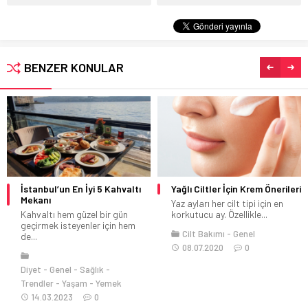
BENZER KONULAR
İstanbul’un En İyi 5 Kahvaltı
Yağlı Ciltler İçin Krem Önerileri
Mekanı
Yaz ayları her cilt tipi için en
Kahvaltı hem güzel bir gün
korkutucu ay. Özellikle...
geçirmek isteyenler için hem
Cilt Bakımı
Genel
de...
08.07.2020
0
Diyet
Genel
Sağlık
Trendler
Yaşam
Yemek
14.03.2023
0