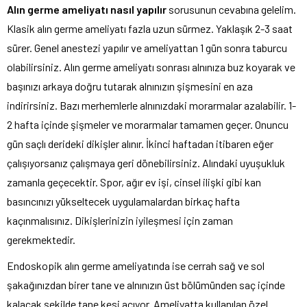
Alın germe ameliyatı nasıl yapılır
sorusunun cevabına gelelim.
Klasik alın germe ameliyatı fazla uzun sürmez. Yaklaşık 2-3 saat
sürer. Genel anestezi yapılır ve ameliyattan 1 gün sonra taburcu
olabilirsiniz. Alın germe ameliyatı sonrası alnınıza buz koyarak ve
başınızı arkaya doğru tutarak alnınızın şişmesini en aza
indirirsiniz. Bazı merhemlerle alnınızdaki morarmalar azalabilir. 1-
2 hafta içinde şişmeler ve morarmalar tamamen geçer. Onuncu
gün saçlı derideki dikişler alınır. İkinci haftadan itibaren eğer
çalışıyorsanız çalışmaya geri dönebilirsiniz. Alındaki uyuşukluk
zamanla geçecektir. Spor, ağır ev işi, cinsel ilişki gibi kan
basıncınızı yükseltecek uygulamalardan birkaç hafta
kaçınmalısınız. Dikişlerinizin iyileşmesi için zaman
gerekmektedir.
Endoskopik alın germe ameliyatında ise cerrah sağ ve sol
şakağınızdan birer tane ve alnınızın üst bölümünden saç içinde
kalacak şekilde tane kesi açıyor. Ameliyatta kullanılan özel