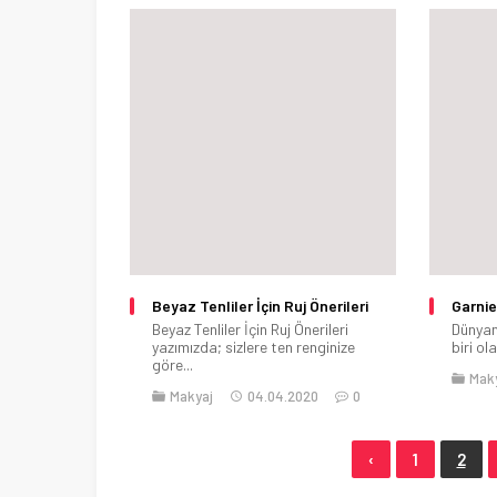
Beyaz Tenliler İçin Ruj Önerileri
Garnie
Beyaz Tenliler İçin Ruj Önerileri
Dünyan
yazımızda; sizlere ten renginize
biri ol
göre...
Mak
Makyaj
04.04.2020
0
‹
1
2