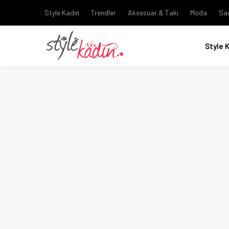
Style Kadın
Trendler
Aksesuar & Takı
Moda
Sa
Style 