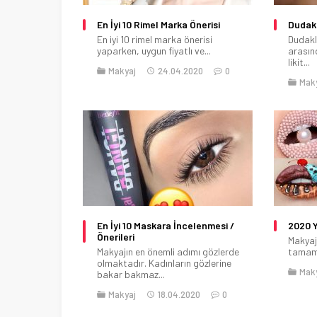
En İyi 10 Rimel Marka Önerisi
Dudakl
En iyi 10 rimel marka önerisi
Dudakl
yaparken, uygun fiyatlı ve...
arasın
likit...
Makyaj
24.04.2020
0
Mak
En İyi 10 Maskara İncelenmesi /
2020 Y
Önerileri
Makyaj
Makyajın en önemli adımı gözlerde
tamamla
olmaktadır. Kadınların gözlerine
Mak
bakar bakmaz...
Makyaj
18.04.2020
0