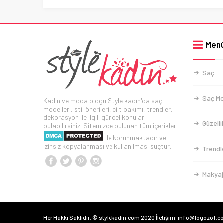
Men
Saç
Saç Mo
Kadın ve moda blogu Style kadın'da saç
modelleri, stil önerileri, cilt bakımı, trendler,
dekorasyon ile ilgili güncel konular
Güzelli
bulabilirsiniz. Sitemizde bulunan tüm içerikler
ile korunmaktadır ve
izinsiz kopyalanması ve kullanılması suçtur.
Trendl
Makyaj
Her Hakkı Saklıdır. © stylekadin.com 2020 İletişim: info@logozof.