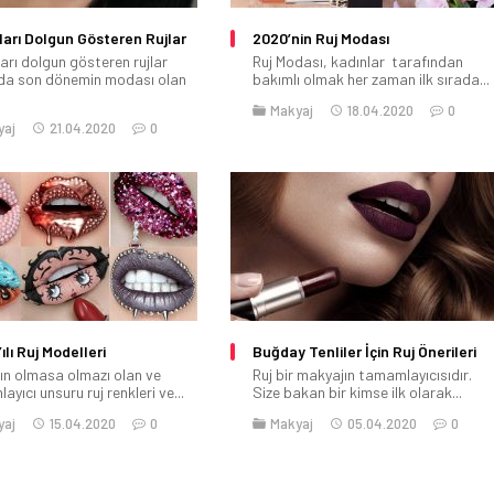
arı Dolgun Gösteren Rujlar
2020’nin Ruj Modası
arı dolgun gösteren rujlar
Ruj Modası, kadınlar tarafından
da son dönemin modası olan
bakımlı olmak her zaman ilk sırada...
Makyaj
18.04.2020
0
yaj
21.04.2020
0
ılı Ruj Modelleri
Buğday Tenliler İçin Ruj Önerileri
ın olmasa olmazı olan ve
Ruj bir makyajın tamamlayıcısıdır.
yıcı unsuru ruj renkleri ve...
Size bakan bir kimse ilk olarak...
yaj
15.04.2020
0
Makyaj
05.04.2020
0