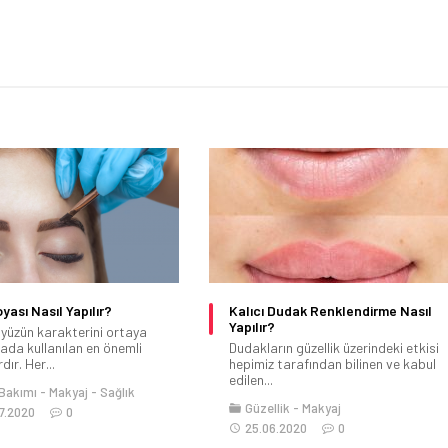
yası Nasıl Yapılır?
Kalıcı Dudak Renklendirme Nasıl
Yapılır?
 yüzün karakterini ortaya
ada kullanılan en önemli
Dudakların güzellik üzerindeki etkisi
dır. Her...
hepimiz tarafından bilinen ve kabul
edilen...
 Bakımı
Makyaj
Sağlık
Güzellik
Makyaj
7.2020
0
25.06.2020
0