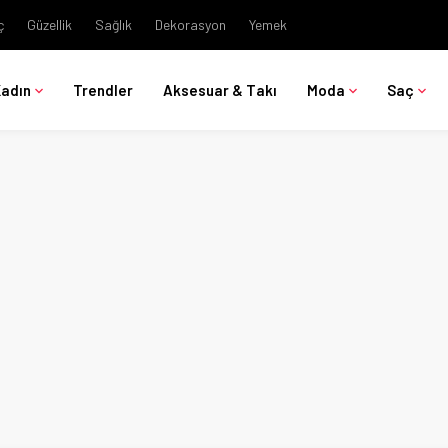
ç
Güzellik
Sağlık
Dekorasyon
Yemek
Kadın
Trendler
Aksesuar & Takı
Moda
Saç