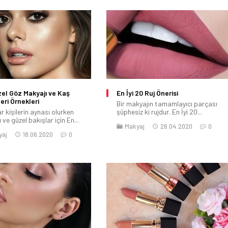
el Göz Makyajı ve Kaş
En İyi 20 Ruj Önerisi
eri Örnekleri
Bir makyajın tamamlayıcı parçası
r kişilerin aynası olurken
şüphesiz ki rujdur. En İyi 20...
 ve güzel bakışlar için En...
Makyaj
26.04.2020
0
yaj
18.06.2020
0