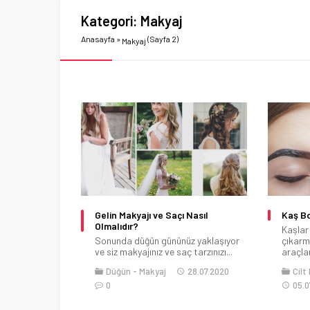
Kategori:
Makyaj
Anasayfa
»
(Sayfa 2)
Makyaj
Gelin Makyajı ve Saçı Nasıl
Kaş Bo
Olmalıdır?
Kaşlar
Sonunda düğün gününüz yaklaşıyor
çıkarm
ve siz makyajınız ve saç tarzınızı...
araçlar
Düğün
Makyaj
28.07.2020
Cilt
0
05.0