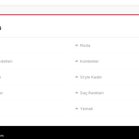
ü
Moda
delleri
Kombinler
k
Style Kadın
er
Saç Renkleri
Yemek
com