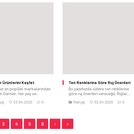
r Ürünlerini Keşfet
Ten Renklerine Göre Ruj Önerileri
ın en popüler markalarından
Bu yazımızda sizlere ten renklerine
an Garnier, her yaş ve...
göre ruj önerileri vereceğiz. Rujlar,...
yaj
03.04.2020
0
Makyaj
02.04.2020
0
3
4
5
6
›
»