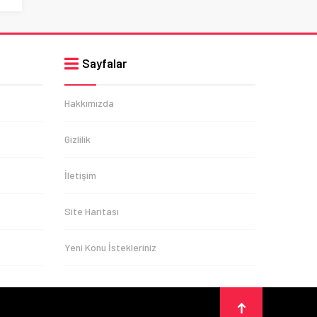
Sayfalar
Hakkımızda
Gizlilik
İletişim
Site Haritası
Yeni Konu İstekleriniz