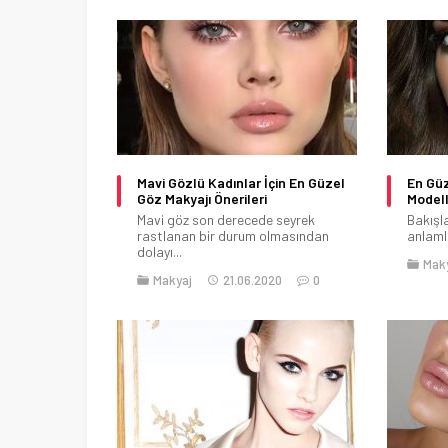
Mavi Gözlü Kadınlar İçin En Güzel
En Güz
Göz Makyajı Önerileri
Modell
Mavi göz son derecede seyrek
Bakışla
rastlanan bir durum olmasından
anlamlı
dolayı...
Mak
Makyaj
21.06.2020
0