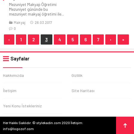
Mezuniyet Makyajı Öğretimi
Mezuniyet gününde bu
mezuniyet makyaj öğretimi ile...
Makyaj
26.03.2017
0
‹
1
2
3
4
5
6
7
›
»
Sayfalar
Hakkımızda
Gizlilik
İletişim
Site Haritası
Yeni Konu İstekleriniz
Her Hakkı Saklıdır. © stylekadin.com 2020 İletişim:
info@logozof.com