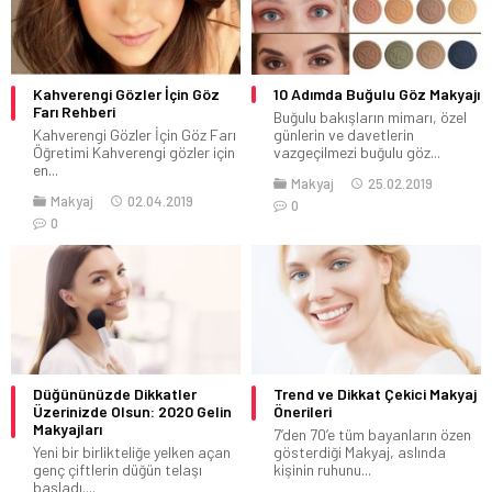
Kahverengi Gözler İçin Göz
10 Adımda Buğulu Göz Makyajı
Farı Rehberi
Buğulu bakışların mimarı, özel
Kahverengi Gözler İçin Göz Farı
günlerin ve davetlerin
Öğretimi Kahverengi gözler için
vazgeçilmezi buğulu göz...
en...
Makyaj
25.02.2019
Makyaj
02.04.2019
0
0
Düğününüzde Dikkatler
Trend ve Dikkat Çekici Makyaj
Üzerinizde Olsun: 2020 Gelin
Önerileri
Makyajları
7’den 70’e tüm bayanların özen
Yeni bir birlikteliğe yelken açan
gösterdiği Makyaj, aslında
genç çiftlerin düğün telaşı
kişinin ruhunu...
başladı....