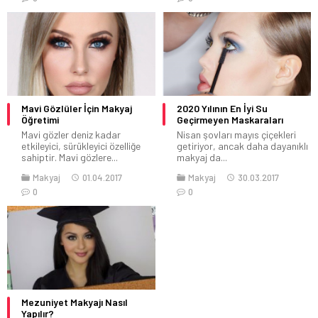
Mavi Gözlüler İçin Makyaj
2020 Yılının En İyi Su
Öğretimi
Geçirmeyen Maskaraları
Mavi gözler deniz kadar
Nisan şovları mayıs çiçekleri
etkileyici, sürükleyici özelliğe
getiriyor, ancak daha dayanıklı
sahiptir. Mavi gözlere...
makyaj da...
Makyaj
01.04.2017
Makyaj
30.03.2017
0
0
Mezuniyet Makyajı Nasıl
Yapılır?