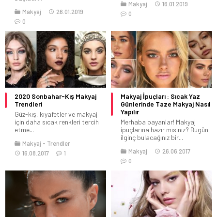
Makyaj
16.01.2019
Makyaj
26.01.2019
0
0
2020 Sonbahar-Kış Makyaj
Makyaj İpuçları : Sıcak Yaz
Trendleri
Günlerinde Taze Makyaj Nasıl
Yapılır
Güz-kış, kıyafetler ve makyaj
için daha sıcak renkleri tercih
Merhaba bayanlar! Makyaj
etme...
ipuçlarına hazır mısınız? Bugün
ilginç bulacağınız bir...
Makyaj
Trendler
Makyaj
26.06.2017
16.08.2017
1
0