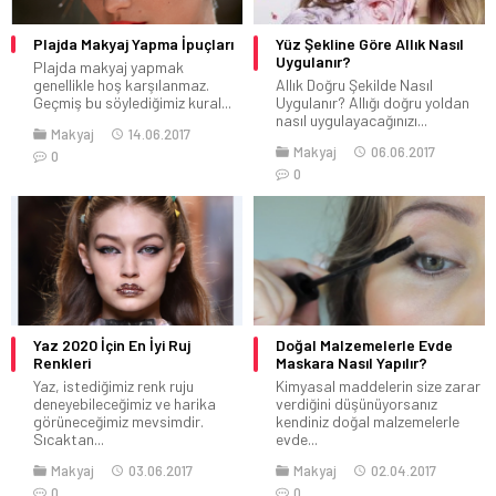
Plajda Makyaj Yapma İpuçları
Yüz Şekline Göre Allık Nasıl
Uygulanır?
Plajda makyaj yapmak
genellikle hoş karşılanmaz.
Allık Doğru Şekilde Nasıl
Geçmiş bu söylediğimiz kural...
Uygulanır? Allığı doğru yoldan
nasıl uygulayacağınızı...
Makyaj
14.06.2017
Makyaj
06.06.2017
0
0
Yaz 2020 İçin En İyi Ruj
Doğal Malzemelerle Evde
Renkleri
Maskara Nasıl Yapılır?
Yaz, istediğimiz renk ruju
Kimyasal maddelerin size zarar
deneyebileceğimiz ve harika
verdiğini düşünüyorsanız
görüneceğimiz mevsimdir.
kendiniz doğal malzemelerle
Sıcaktan...
evde...
Makyaj
03.06.2017
Makyaj
02.04.2017
0
0