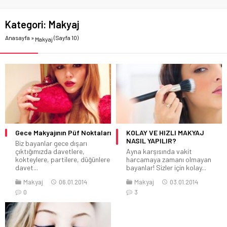
Kategori:
Makyaj
Anasayfa
»
(Sayfa 10)
Makyaj
Gece Makyajının Püf Noktaları
KOLAY VE HIZLI MAKYAJ
NASIL YAPILIR?
Biz bayanlar gece dışarı
çıktığımızda davetlere,
Ayna karşısında vakit
kokteylere, partilere, düğünlere
harcamaya zamanı olmayan
davet...
bayanlar! Sizler için kolay...
Makyaj
06.01.2014
Makyaj
03.01.2014
0
3