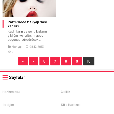
Parti /Gece Makyajı Nasıl
Yapılır?
Kadınların ve genç kızların
şıklığını ve ışıltısını gece
boyunca sürdürücek...
Makyaj
08.12.2013
0
«
‹
6
7
8
9
10
Sayfalar
Hakkımızda
Gizlilik
İletişim
Site Haritası