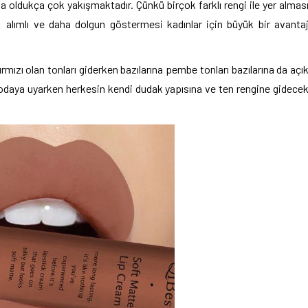
oldukça çok yakışmaktadır. Çünkü birçok farklı rengi ile yer almas
lımlı ve daha dolgun göstermesi kadınlar için büyük bir avanta
ırmızı olan tonları giderken bazılarına pembe tonları bazılarına da açı
modaya uyarken herkesin kendi dudak yapısına ve ten rengine gidece