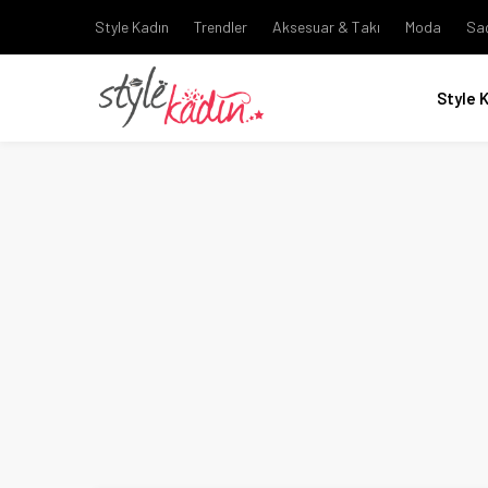
Style Kadın
Trendler
Aksesuar & Takı
Moda
Sa
Style 