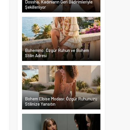
Dossha, Kadınların Geri Bildirimleriyle
Şekilleniyor
a
u
i
j
Bohemino: Özgür Ruhun ve Bohem
Stilin Adresi
Bohem Elbise Modası: Özgür Ruhunuzu
Stilinize Yansıtın