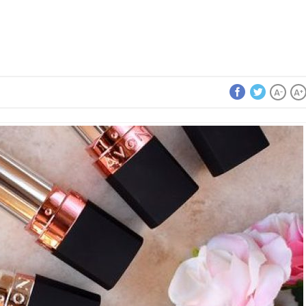
A
A
-
+