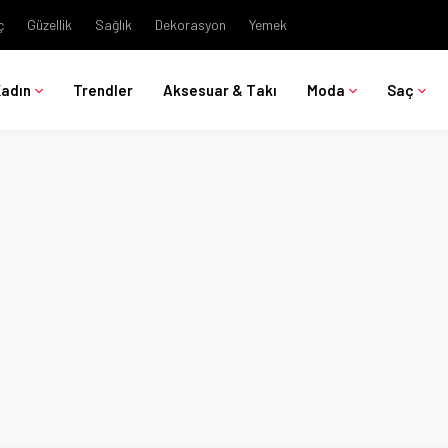
ç
Güzellik
Sağlık
Dekorasyon
Yemek
Kadın
Trendler
Aksesuar & Takı
Moda
Saç