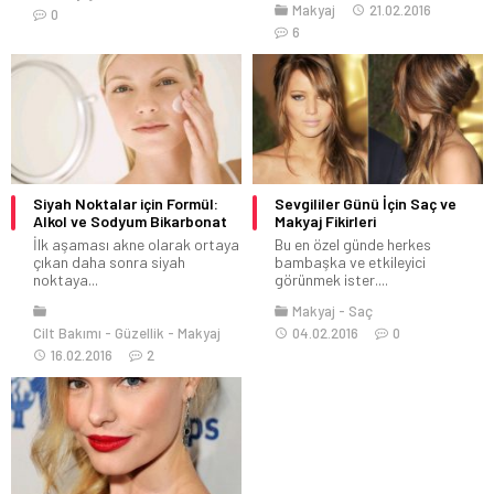
Makyaj
21.02.2016
0
6
Siyah Noktalar için Formül:
Sevgililer Günü İçin Saç ve
Alkol ve Sodyum Bikarbonat
Makyaj Fikirleri
İlk aşaması akne olarak ortaya
Bu en özel günde herkes
çıkan daha sonra siyah
bambaşka ve etkileyici
noktaya...
görünmek ister....
Makyaj
Saç
Cilt Bakımı
Güzellik
Makyaj
04.02.2016
0
16.02.2016
2