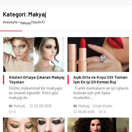
Kategori:
Makyaj
Anasayfa
»
(Sayfa 5)
Makyaj
Gözleri Ortaya Çıkaran Makyaj
Açık,Orta ve Koyu Cilt Tonları
Tüyoları
İçin En iyi 20 Kırmızı Ruj
Gözler,mükemmel bir makyajın
Farklı markaların en iyi rujlarını
en önemli öğesidir. Kötü göz
bulmak için çok fazla
makyajı ile...
inceledim....
Makyaj
22.08.2016
Makyaj
Style Kadın
0
19.08.2016
0