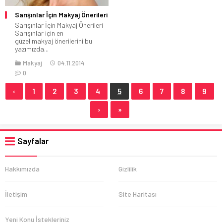
Sarışınlar İçin Makyaj Önerileri
Sarışınlar İçin Makyaj Önerileri
Sarışınlar için en
güzel makyaj önerilerini bu
yazımızda...
Makyaj
04.11.2014
0
‹
1
2
3
4
5
6
7
8
9
›
»
Sayfalar
Hakkımızda
Gizlilik
İletişim
Site Haritası
Yeni Konu İstekleriniz