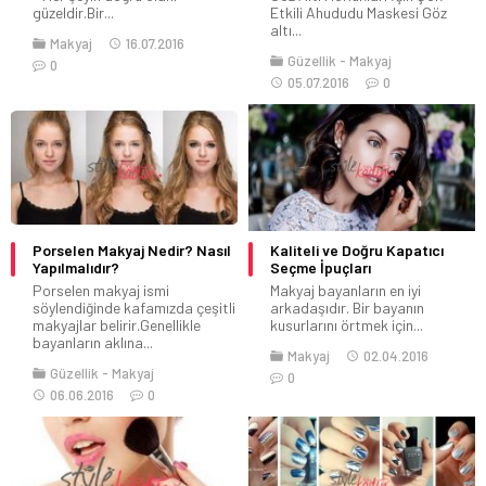
güzeldir.Bir...
Etkili Ahududu Maskesi Göz
altı...
Makyaj
16.07.2016
Güzellik
Makyaj
0
05.07.2016
0
Porselen Makyaj Nedir? Nasıl
Kaliteli ve Doğru Kapatıcı
Yapılmalıdır?
Seçme İpuçları
Porselen makyaj ismi
Makyaj bayanların en iyi
söylendiğinde kafamızda çeşitli
arkadaşıdır. Bir bayanın
makyajlar belirir.Genellikle
kusurlarını örtmek için...
bayanların aklına...
Makyaj
02.04.2016
Güzellik
Makyaj
0
06.06.2016
0