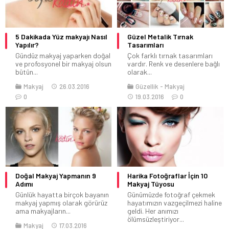
5 Dakikada Yüz makyajı Nasıl
Güzel Metalik Tırnak
Yapılır?
Tasarımları
Gündüz makyaj yaparken doğal
Çok farklı tırnak tasarımları
ve profosyonel bir makyaj olsun
vardır. Renk ve desenlere bağlı
bütün...
olarak...
Makyaj
26.03.2016
Güzellik
Makyaj
0
19.03.2016
0
Doğal Makyaj Yapmanın 9
Harika Fotoğraflar İçin 10
Adımı
Makyaj Tüyosu
Günlük hayatta birçok bayanın
Günümüzde fotoğraf çekmek
makyaj yapmış olarak görürüz
hayatımızın vazgeçilmezi haline
ama makyajların...
geldi. Her anımızı
ölümsüzleştiriyor...
Makyaj
17.03.2016