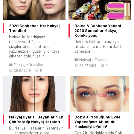
2020 Sonbahar-Kış Makyaj
Dolce & Gabbana Yabani
Trendleri
2020 Sonbahar Makyaj
Koleksiyonu
Makyaj kullandığımız
renkler,yaptığımız
Dolce & Gabbana makyaj
çizgiler,önemli hatlarla
alında en iyi markalardan bir
yüzümüzdeki güzelliği ortaya
tanesidir....
çıkaran dokunuştur....
Makyaj
Trendler
Makyaj
Trendler
26.07.2016
0
29.07.2016
0
Makyaj Uyarısı: Bayanların En
Göz Altı Morluğunu Evde
Çok Yaptığı Makyaj Hataları
Yapacağınız Ahududu
Maskesiyle Yenin!
Bu Makyaj Hatalarını Yapmayın!
Her şeyin doğru olanı
Göz Altı Morlukları İçin Çok