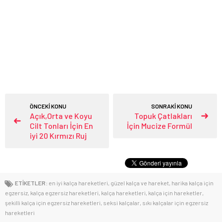
ÖNCEKİ KONU
SONRAKİ KONU
Açık,Orta ve Koyu
Topuk Çatlakları
Cilt Tonları İçin En
İçin Mucize Formül
iyi 20 Kırmızı Ruj
ETİKETLER:
en iyi kalça hareketleri
,
güzel kalça ve hareket
,
harika kalça için
egzersiz
,
kalça egzersiz hareketleri
,
kalça hareketleri
,
kalça için hareketler
,
şekilli kalça için egzersiz hareketleri
,
seksi kalçalar
,
sıkı kalçalar için egzersiz
hareketleri