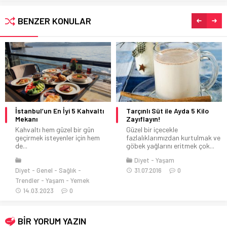
BENZER KONULAR
Tarçınlı Süt ile Ayda 5 Kilo
Meyve Diyeti
Zayıflayın!
Meyve Diyeti Yazın gelmesi ile
Güzel bir içecekle
fazla kiloların problemleri de
fazlalıklarımızdan kurtulmak ve
iki...
göbek yağlarını eritmek çok...
Diyet
15.07.2014
0
Diyet
Yaşam
31.07.2016
0
BİR YORUM YAZIN