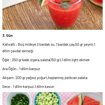
3. Gün
Kahvaltı : Boş mideye 2 bardak su, 1 bardak çay,50 gr peynir,1
dilim çavdar ekmeği
Öğle : 250 gr balık ızgara,salata(150 gr),1 dilim light ekmek
Ara Öğün : 1 dilim karpuz
Akşam: 200 gr yağsız yoğurt,haşlanmış patlıcan,salata
Gece : 1 dilim karpuz,1 dilim kavun