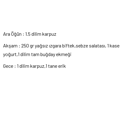
Ara Öğün : 1.5 dilim karpuz
Akşam : 250 gr yağsız ızgara biftek,sebze salatası, 1 kase
yoğurt,1 dilim tam buğday ekmeği
Gece : 1 dilim karpuz,1 tane erik