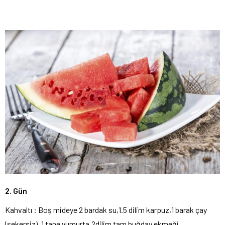
2. Gün
Kahvaltı : Boş mideye 2 bardak su,1.5 dilim karpuz,1 barak çay
(şekersiz), 1 tane yumurta,2dilim tam buğday ekmeği