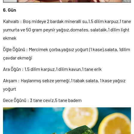
6. Gün
Kahvaltı : Boş mideye 2 bardak mineralli su,1.5 dilim karpuz,1 tane
yumurta ve 50 gram peynir yağsız,domates, salatalık,1 dilim light
ekmek
Öğle Öğünü : Mercimek çorba,yağsız yoğurt (1 kase),salata, 1dilim
çavdar ekmeği
Ara Öğün : 1.5 dilim karpuz,1 dilim kavun,1 tane erik
Akşam : Haşlanmış sebze yemeği,1 tabak salata, 1 kase yağsız
yoğurt
Gece Öğünü : 3 tane ceviz,5 tane badem