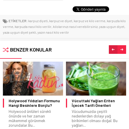
ETİKETLER:
karpuz diyeti
,
karpuz ve diyet
,
karpuz ve kilo verme
,
karpuzla kilo
verme
,
karpuzla nasıl kilo verilir
,
kilolarınızı nasıl verebilirsiniz
,
yaza uygun diyet
,
yaza uygun diyet şekli
,
yazın nasıl kilo verilir
BENZER KONULAR
Holywood Yıldızları Formunu
Vücuttaki Yağları Eriten
Hangi Besinlere Borçlu?
İçecek Tarifi Önerileri
Holywood ünlüleri sürekli
Vücudumuzda çeşitli
önünde ve her zaman
nedenlerden dolayı yağ
mükemmel görünmek
birikimleri olması doğal. Bu
zorundalar.Bu...
yağları...