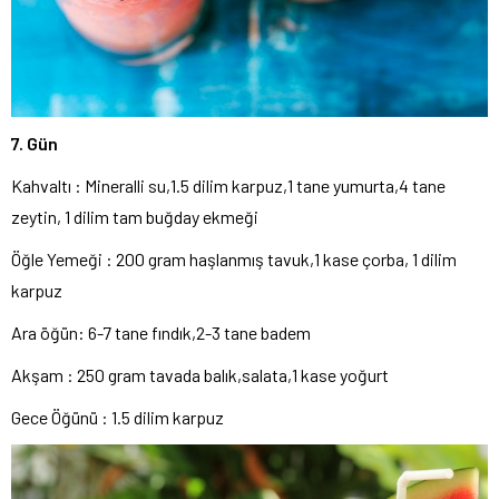
7. Gün
Kahvaltı : Mineralli su,1.5 dilim karpuz,1 tane yumurta,4 tane
zeytin, 1 dilim tam buğday ekmeği
Öğle Yemeği : 200 gram haşlanmış tavuk,1 kase çorba, 1 dilim
karpuz
Ara öğün: 6-7 tane fındık,2-3 tane badem
Akşam : 250 gram tavada balık,salata,1 kase yoğurt
Gece Öğünü : 1.5 dilim karpuz