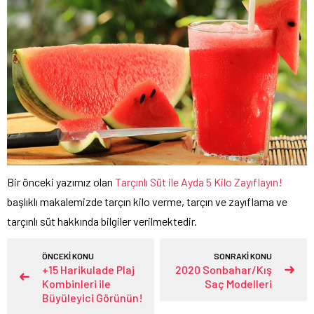
Bir önceki yazımız olan
Tarçınlı Süt ile Ayda 5 Kilo Zayıflayın!
başlıklı makalemizde tarçın kilo verme, tarçın ve zayıflama ve
tarçınlı süt hakkında bilgiler verilmektedir.
ÖNCEKİ KONU
SONRAKİ KONU
+15 Harikulade Plaj
2020 Sonbahar/Kış
Kombinleri ile
Saç Modelleri
Büyüleyici Görünün!