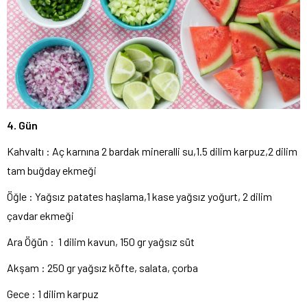
4. Gün
Kahvaltı : Aç karnına 2 bardak mineralli su,1.5 dilim karpuz,2 dilim
tam buğday ekmeği
Öğle : Yağsız patates haşlama,1 kase yağsız yoğurt, 2 dilim
çavdar ekmeği
Ara Öğün : 1 dilim kavun, 150 gr yağsız süt
Akşam : 250 gr yağsız köfte, salata, çorba
Gece : 1 dilim karpuz