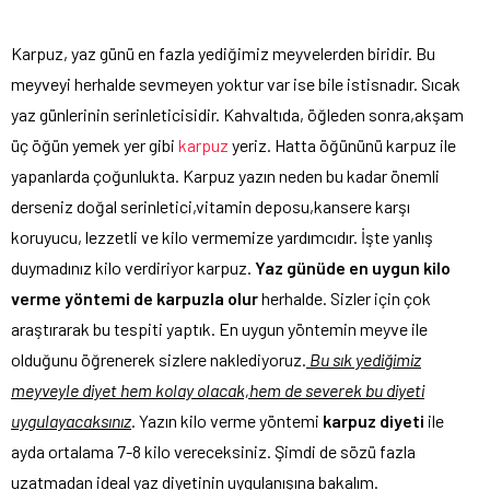
Karpuz, yaz günü en fazla yediğimiz meyvelerden biridir. Bu
meyveyi herhalde sevmeyen yoktur var ise bile istisnadır. Sıcak
yaz günlerinin serinleticisidir. Kahvaltıda, öğleden sonra,akşam
üç öğün yemek yer gibi
karpuz
yeriz. Hatta öğününü karpuz ile
yapanlarda çoğunlukta. Karpuz yazın neden bu kadar önemli
derseniz doğal serinletici,vitamin deposu,kansere karşı
koruyucu, lezzetli ve kilo vermemize yardımcıdır. İşte yanlış
duymadınız kilo verdiriyor karpuz.
Yaz günüde en uygun kilo
verme yöntemi de karpuzla olur
herhalde. Sizler için çok
araştırarak bu tespiti yaptık. En uygun yöntemin meyve ile
olduğunu öğrenerek sizlere naklediyoruz.
Bu sık yediğimiz
meyveyle diyet hem kolay olacak,hem de severek bu diyeti
uygulayacaksınız
. Yazın kilo verme yöntemi
karpuz diyeti
ile
ayda ortalama 7-8 kilo vereceksiniz. Şimdi de sözü fazla
uzatmadan ideal yaz diyetinin uygulanışına bakalım.