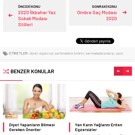
ÖNCEKİ KONU
SONRAKİ KONU
2020 İlkbahar Yaz
Ombre Saç Modası
Sokak Modası
2020
Stilleri
ETİKETLER:
diyet
,
egzersiz
,
sarkmalara önlem
,
sarmakalara karşı
,
spor
BENZER KONULAR
Diyet Yapanların Bilmesi
Yan Karın Yağlarını Eriten
Gereken Öneriler
Egzersizler