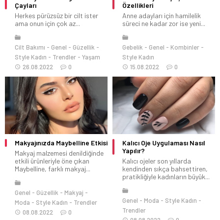
Çayları
Özellikleri
Herkes pürüzsüz bir cilt ister
Anne adayları için hamilelik
ama onun için çok az...
süreci ne kadar zor ise yeni...
Cilt Bakımı
Genel
Güzellik
Gebelik
Genel
Kombinler
Style Kadın
Trendler
Yaşam
Style Kadın
26.08.2022
0
15.08.2022
0
Makyajınızda Maybelline Etkisi
Kalıcı Oje Uygulaması Nasıl
Yapılır?
Makyaj malzemesi denildiğinde
etkili ürünleriyle öne çıkan
Kalıcı ojeler son yıllarda
Maybelline, farklı makyaj...
kendinden sıkça bahsettiren,
pratikliğiyle kadınların büyük...
Genel
Güzellik
Makyaj
Genel
Moda
Style Kadın
Moda
Style Kadın
Trendler
Trendler
08.08.2022
0