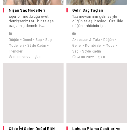
Nişan Saç Modelleri
Gelin Saç Taçları
Eğer bir mutluluğa evet
Yaz mevsiminin gelmesiyle
demişseniz tatlı bir telaşe
düğün telaşı başladı. Özellikle
başlamış demektir....
düğün sahibinin işi...
Düğün
Genel
Saç
Saç
Aksesuar & Takı
Düğün
Modelleri
Style Kadın
Genel
Kombinler
Moda
Trendler
Saç
Style Kadın
01.09.2022
0
31.08.2022
0
Cilde İyi Gelen Doğal Bitki
Lohusa Pijama Çeşitleri ve