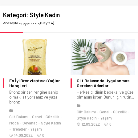
Kategori:
Style Kadın
Anasayfa
»
(Sayfa 4)
Style Kadın
En İyi Bronzlaştırıcı Yağlar
Cilt Bakımında Uygulanması
Hangileri
Gereken Adımlar
Bronz bir ten rengine sahip
Herkes cildinin bebeksi ve güzel
olmak istiyorsanız ve yaza
olmasını ister. Bunun için rutin...
bronz...
Cilt Bakımı
Genel
Güzellik
Cilt Bakımı
Genel
Güzellik
Style Kadın
Yaşam
Moda
Seyahat
Style Kadın
12.09.2022
0
Trendler
Yaşam
14.09.2022
0