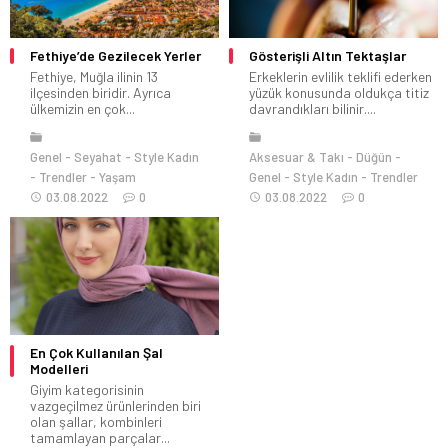
Fethiye’de Gezilecek Yerler
Gösterişli Altın Tektaşlar
Fethiye, Muğla ilinin 13
Erkeklerin evlilik teklifi ederken
ilçesinden biridir. Ayrıca
yüzük konusunda oldukça titiz
ülkemizin en çok...
davrandıkları bilinir....
Genel
Seyahat
Style Kadın
Aksesuar & Takı
Düğün
Trendler
Yaşam
Genel
Style Kadın
Trendler
03.08.2022
0
03.08.2022
0
En Çok Kullanılan Şal
Modelleri
Giyim kategorisinin
vazgeçilmez ürünlerinden biri
olan şallar, kombinleri
tamamlayan parçalar...