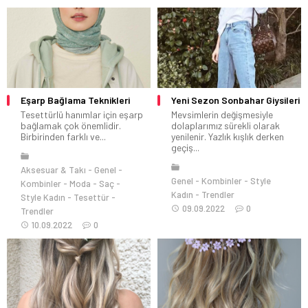
Eşarp Bağlama Teknikleri
Yeni Sezon Sonbahar Giysileri
Tesettürlü hanımlar için eşarp
Mevsimlerin değişmesiyle
bağlamak çok önemlidir.
dolaplarımız sürekli olarak
Birbirinden farklı ve...
yenilenir. Yazlık kışlık derken
geçiş...
Aksesuar & Takı
Genel
Genel
Kombinler
Style
Kombinler
Moda
Saç
Kadın
Trendler
Style Kadın
Tesettür
09.09.2022
0
Trendler
10.09.2022
0