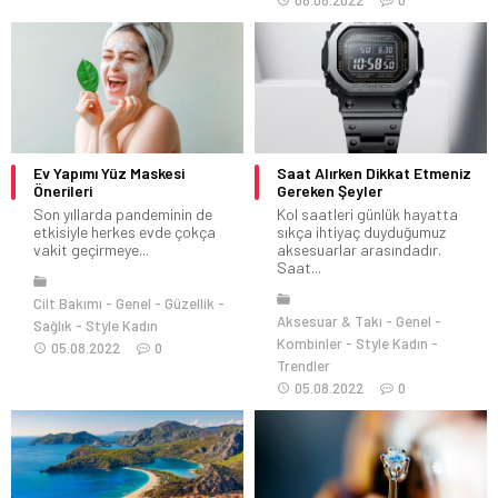
08.08.2022
0
Ev Yapımı Yüz Maskesi
Saat Alırken Dikkat Etmeniz
Önerileri
Gereken Şeyler
Son yıllarda pandeminin de
Kol saatleri günlük hayatta
etkisiyle herkes evde çokça
sıkça ihtiyaç duyduğumuz
vakit geçirmeye...
aksesuarlar arasındadır.
Saat...
Cilt Bakımı
Genel
Güzellik
Aksesuar & Takı
Genel
Sağlık
Style Kadın
Kombinler
Style Kadın
05.08.2022
0
Trendler
05.08.2022
0