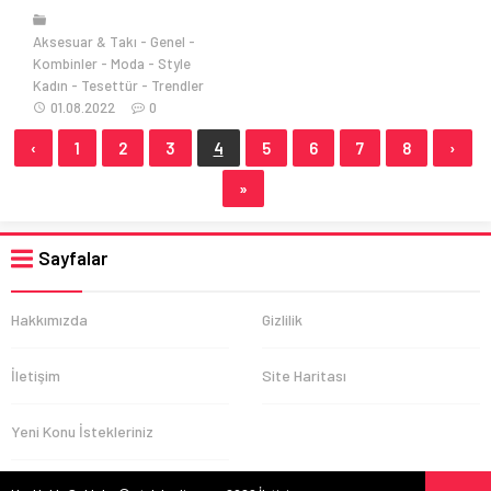
Aksesuar & Takı
Genel
Kombinler
Moda
Style
Kadın
Tesettür
Trendler
01.08.2022
0
‹
1
2
3
4
5
6
7
8
›
»
Sayfalar
Hakkımızda
Gizlilik
İletişim
Site Haritası
Yeni Konu İstekleriniz