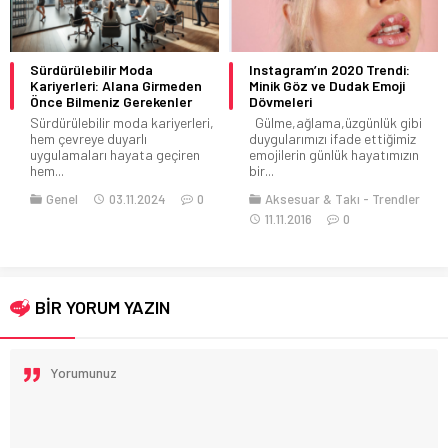
Sürdürülebilir Moda
Instagram’ın 2020 Trendi:
Kariyerleri: Alana Girmeden
Minik Göz ve Dudak Emoji
Önce Bilmeniz Gerekenler
Dövmeleri
Sürdürülebilir moda kariyerleri,
Gülme,ağlama,üzgünlük gibi
hem çevreye duyarlı
duygularımızı ifade ettiğimiz
uygulamaları hayata geçiren
emojilerin günlük hayatımızın
hem...
bir...
Genel
03.11.2024
0
Aksesuar & Takı
Trendler
11.11.2016
0
BİR YORUM YAZIN