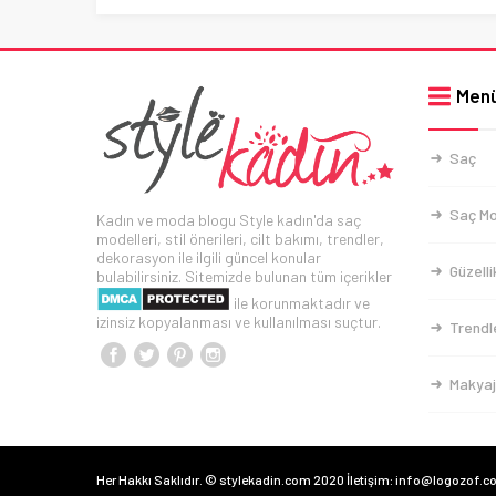
Men
Saç
Saç Mo
Kadın ve moda blogu Style kadın'da saç
modelleri, stil önerileri, cilt bakımı, trendler,
dekorasyon ile ilgili güncel konular
Güzelli
bulabilirsiniz. Sitemizde bulunan tüm içerikler
ile korunmaktadır ve
izinsiz kopyalanması ve kullanılması suçtur.
Trendl
Makyaj
Her Hakkı Saklıdır. © stylekadin.com 2020 İletişim: info@logozof.