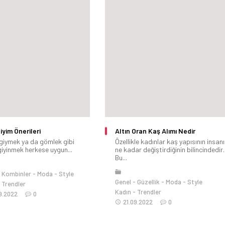
iyim Önerileri
Altın Oran Kaş Alımı Nedir
 giymek ya da gömlek gibi
Özellikle kadınlar kaş yapısının insanı
giyinmek herkese uygun...
ne kadar değiştirdiğinin bilincindedir.
Bu...
Kombinler
Moda
Style
Genel
Güzellik
Moda
Style
Trendler
Kadın
Trendler
9.2022
0
21.09.2022
0