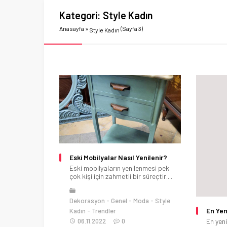
Kategori:
Style Kadın
Anasayfa
»
(Sayfa 3)
Style Kadın
Eski Mobilyalar Nasıl Yenilenir?
Eski mobilyaların yenilenmesi pek
çok kişi için zahmetli bir süreçtir....
Dekorasyon
Genel
Moda
Style
En Yen
Kadın
Trendler
06.11.2022
0
En yeni