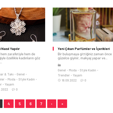
 Nasıl Yapılır
Yeni Çıkan Parfümler ve İçerikleri
i hem zarafetiyle hem de
Bir buluşmaya gittiğiniz zaman önce
ğiyle özellikle kadınların göz
güzelce giyinir, makyaj yapar ve...
..
Genel
Moda
Style Kadın
ar & Takı
Genel
Trendler
Yaşam
ler
Moda
Style Kadın
16.09.2022
0
er
Yaşam
9.2022
0
4
5
6
7
›
»