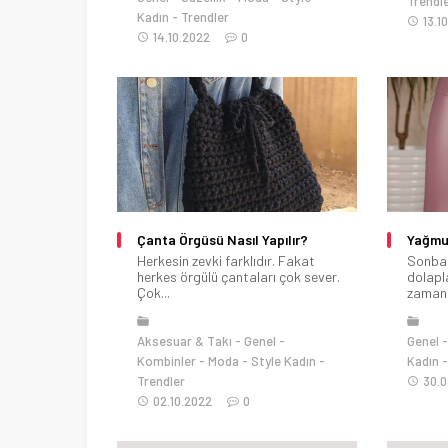
Trendl
Kadın
Trendler
13.1
14.10.2022
0
Çanta Örgüsü Nasıl Yapılır?
Yağmur
Herkesin zevki farklıdır. Fakat
Sonbah
herkes örgülü çantaları çok sever.
dolapl
Çok...
zamanı
Aksesuar & Takı
Genel
Genel
Kombinler
Moda
Style Kadın
Kadın
Trendler
30.0
02.10.2022
0