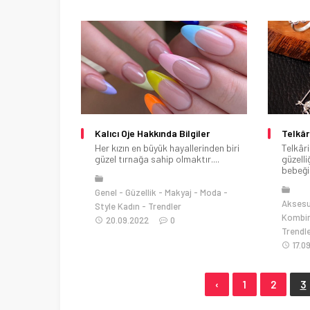
Kalıcı Oje Hakkında Bilgiler
Telkâri
Her kızın en büyük hayallerinden biri
Telkâr
güzel tırnağa sahip olmaktır....
güzelli
bebeği.
Genel
Güzellik
Makyaj
Moda
Aksesu
Style Kadın
Trendler
Kombin
20.09.2022
0
Trendl
17.0
‹
1
2
3