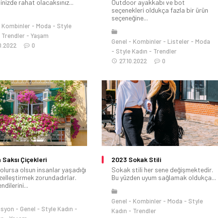
nizde rahat olacaksınız...
Outdoor ayakkabı ve bot
seçenekleri oldukça fazla bir ürün
seçeneğine...
Kombinler
Moda
Style
Trendler
Yaşam
Genel
Kombinler
Listeler
Moda
0.2022
0
Style Kadın
Trendler
27.10.2022
0
 Saksı Çiçekleri
2023 Sokak Stili
 olursa olsun insanlar yaşadığı
Sokak stili her sene değişmektedir.
zelleştirmek zorundadırlar.
Bu yüzden uyum sağlamak oldukça...
dilerini...
Genel
Kombinler
Moda
Style
asyon
Genel
Style Kadın
Kadın
Trendler