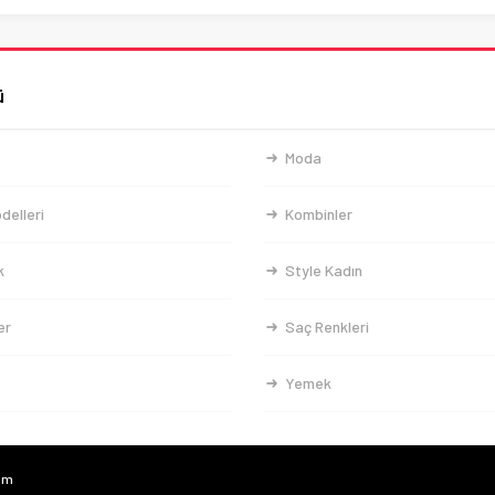
ü
Moda
delleri
Kombinler
k
Style Kadın
er
Saç Renkleri
Yemek
com