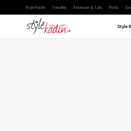
Style Kadın
Trendler
Aksesuar & Takı
Moda
Sa
Style 