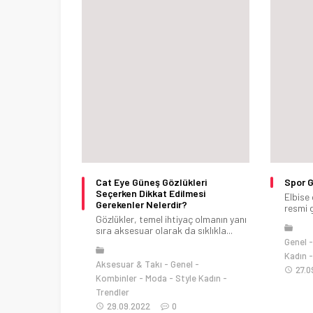
Cat Eye Güneş Gözlükleri
Spor G
Seçerken Dikkat Edilmesi
Elbise
Gerekenler Nelerdir?
resmi 
Gözlükler, temel ihtiyaç olmanın yanı
sıra aksesuar olarak da sıklıkla...
Genel
Kadın
Aksesuar & Takı
Genel
27.0
Kombinler
Moda
Style Kadın
Trendler
29.09.2022
0