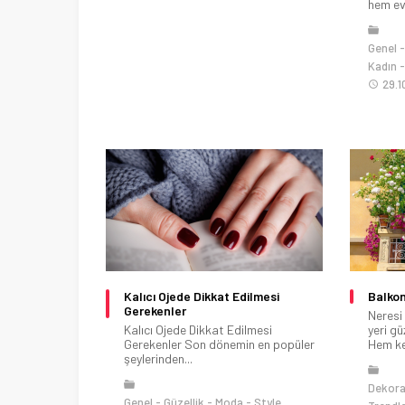
hem evi
Genel
Kadın
29.1
Kalıcı Ojede Dikkat Edilmesi
Balkon
Gerekenler
Neresi
Kalıcı Ojede Dikkat Edilmesi
yeri gü
Gerekenler Son dönemin en popüler
Hem ken
şeylerinden...
Dekor
Genel
Güzellik
Moda
Style