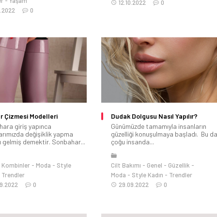
er
Yaşam
12.10.2022
0
0.2022
0
 Çizmesi Modelleri
Dudak Dolgusu Nasıl Yapılır?
ara giriş yapınca
Günümüzde tamamıyla insanların
arımızda değişiklik yapma
güzelliği konuşulmaya başladı. Bu d
 gelmiş demektir. Sonbahar...
çoğu insanda...
Kombinler
Moda
Style
Cilt Bakımı
Genel
Güzellik
Trendler
Moda
Style Kadın
Trendler
9.2022
0
29.09.2022
0