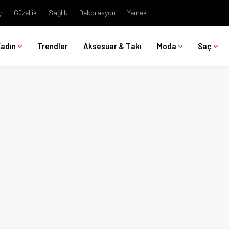
ç
Güzellik
Sağlık
Dekorasyon
Yemek
Kadın
Trendler
Aksesuar & Takı
Moda
Saç