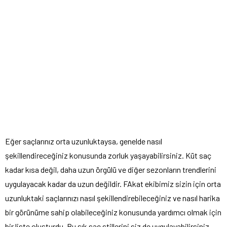
Eğer saçlarınız orta uzunluktaysa, genelde nasıl
şekillendireceğiniz konusunda zorluk yaşayabilirsiniz. Küt saç
kadar kısa değil, daha uzun örgülü ve diğer sezonların trendlerini
uygulayacak kadar da uzun değildir. FAkat ekibimiz sizin için orta
uzunluktaki saçlarınızı nasıl şekillendirebileceğiniz ve nasıl harika
bir görünüme sahip olabileceğiniz konusunda yardımcı olmak için
bir liste oluşturdu. Bu şık saç stillerini siz de uygulayabilirsiniz.