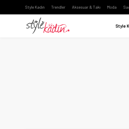
Style Kadın
Trendler
Aksesuar & Takı
Moda
Sa
Style 