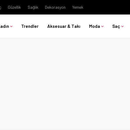
ç
Güzellik
Sağlık
Dekorasyon
Yemek
Kadın
Trendler
Aksesuar & Takı
Moda
Saç