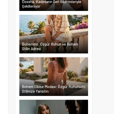
Dossha, Kadınların Geri Bildirimleriyle
Şekilleniyor
n
e
k
a
z
Bohemino: Özgür Ruhun ve Bohem
Stilin Adresi
Bohem Elbise Modası: Özgür Ruhunuzu
Stilinize Yansıtın