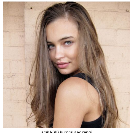
açık küllü kumral saç rengi