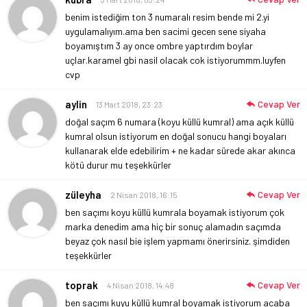
benim istediğim ton 3 numaralı resim bende mi 2.yi
uygulamalıyım.ama ben sacimi gecen sene siyaha
boyamıştım 3 ay once ombre yaptırdım boylar
uçlar.karamel gbi nasil olacak cok istiyorummm.luyfen
cvp
aylin
Cevap Ver
13 Mart 2018, 23:23
doğal saçım 6 numara (koyu küllü kumral) ama açık küllü
kumral olsun istiyorum en doğal sonucu hangi boyaları
kullanarak elde edebilirim + ne kadar sürede akar akınca
kötü durur mu teşekkürler
züleyha
Cevap Ver
2 Nisan 2018, 16:15
ben saçımı koyu küllü kumrala boyamak istiyorum çok
marka denedim ama hiç bir sonuç alamadın saçımda
beyaz çok nasıl bie işlem yapmamı önerirsiniz. şimdiden
teşekkürler
toprak
Cevap Ver
4 Nisan 2018, 14:48
ben saçımı kuyu küllü kumral boyamak istiyorum acaba