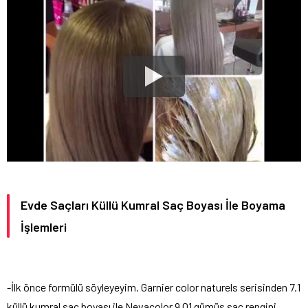
Evde Saçları Küllü Kumral Saç Boyası İle Boyama
İşlemleri
-İlk önce formülü söyleyeyim. Garnier color naturels serisinden 7.1
küllü kumral saç boyası ile Nevacolor 9.01 gümüş saç rengini