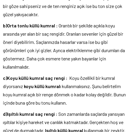
bir göze sahipseniz ve de ten renginiz açık ise bu ton size çok
güzel yakışacaktır.
b)Orta tonlu küllü kumral :
Orantılı bir şekilde açıkla koyu
arasında yer alan bir saç rengidir. Oranları sevenler için güzel bir
öneri diyebilirim. Saçlarınızda hasarlar varsa ise bu gibi
görünümleri çok iyi gizler. Ayrıca elektriklenme gibi durumları da
göstermez. Daha çok esmere tene yakın bayanlar için
kullanılmalıdır.
c)Koyu küllü kumral saç rengi :
Koyu özellikli bir kumral
diyorsanız
koyu küllü kumral
ı kullanmalısınız. Şunu belirtelim
koyu kumral açık bir renge dönmek o kadar kolay değildir. Bunun
içinde buna göre bu tonu kullanın.
d)Işıltılı kumral saç rengi :
Son zamanlarda saçlarda yansıyan
ışıltılar kişiye hareket ve canlılık katmaktadır. Gerçekten hoş ve
güzel de durmaktadır.
Işıltılı küllü kumral
kullanmak bir zevktir.