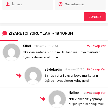
ZİYARETÇİ YORUMLARI - 19 YORUM
Sibel
Cevap Ver
7 Kasım 2017, 21:51
Oksidan sadece bir tüp mü kullandınız. Boya markaları
üçünde de nevacolor mu
stylekadin
Cevap Ver
8 Kasım 2017, 21:59
Bir tüp yeterli oluyor boya markalarının
üçü de nevacolordu kolay gelsin
Halise
Cevap Ver
14 Ekim 2019, 12:11
Mrb 2.onerinizi yapmayi
düşünüyorum hangi renk