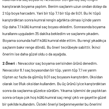
karıştırarak boyama yaptım. Benim saçlarım uzun ondan dolayı da
2 tüp boya harcadım. Yani bir tüp 7.1 bir tüp de 9.01. Bu iki tüpü
karıştırdıktan sonra kumral rengin ağırlıkta olması içinde yarım
tüp daha 7.1 küllü kumral saç boyası ekledim. Sonrasında boyama
kurallarını uyguladım 35 dakika bekledim ve saçlarımı yıkadım.
Boyama sonunda hafif küllü kumral elde ettim. Bu rengi yıkadıkça
saçlarım bakır renge döndü. Bu öneri tecrübeyle sabittir. İkinci
önerim ise daha güzel oldu o da aşağıda.
2.Öneri :
Nevacolor saç boyama serisinden ürünü denedim.
Nevacolor 8.1 saç boyasından bir tüp, yarım tüp 7.1 ve yarım
tüpten az fazla da gümüş 9.01 saç boyasını karıştırdım. Oksidan
olarak ise 9’luk oksidan kullandım. Bu üç ürünü iyice karıştırdıktan
sonra da saçlarıma güzelce sürdüm. Yıkama işlemini de yaptıktan
sonra ortaya çok hoş küllü kumral saç rengi çıktı ve gayette güzel
bir şekilde kullandım. Üsteki öneriyi beğenmeyenler bu önerimi