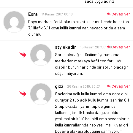
saca uyguladiniz
Esra
Cevap Ver
14 Kasım 2017, 00:18
Boya markası farklı olursa sıkıntı olur mu bende koleston
7.1 lilafix 6.11 koyu küllü kumral var. nevacolor da alsam
olur mu
stylekadin
Cevap Ver
15 Kasım 2017, 01:00
Sorun olacağını düşünmüyorum ama
markadan markaya hafif ton farklılığı
olabilir bunun haricinde bir sorun olacağını
düşünmüyorum.
gizź
Cevap Ver
26 Kasım 2019, 20:24
Saclarimı acik kullu kumral ama dore gibi
duruyor 2 tüp acik kullu kumral sanirim 8.1
2 tup oksidan yarim tup de gumus
kullanmıştım ilk baslarda guzel oldu
yesilimsi bir küllü hal aldi ama nevacolor in
kullu kumrallarinda hep yesilimsilik var gri
boyayla alakasi oldugunu sanmiyorum