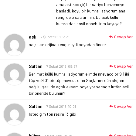
ama aktikca çiğ bir sariya benzemeye
basladi, koyu bir kumral istiyorum ana
rengi de o saclarimin, bu açık kullu
kumraldan nasil donebilirim koyuya?
aslı
Cevap Ver
2 Şubat 2018, 13:31
saçınızın orijinal rengi neydi boyadan önceki
Sultan
Cevap Ver
7 Şubat 2018, 09:57
Ben mat küllü kumral istiyorum.elimde nnevacolor 9.1 iki
tüp ve 9.01 bir tüp mevcut olan
Saçlarımı dün akşam
sağlıklı şekilde açtık.aksam boya ytapacagiz.lutfen acil
bir öneride bulunun?
Sultan
Cevap Ver
7 Şubat 2018, 10:01
İstediğim ton resim 13 gibi
kübra
Cevap Ver
3 Mart 2018, 03:24