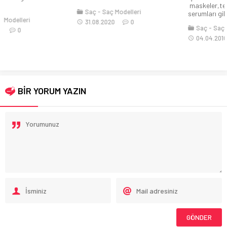
maskeler,tedaviler,boyalar,saç
Saç
Saç Modelleri
serumları gibi...
31.08.2020
0
Saç
Saç Bakımı
04.04.2016
0
BİR YORUM YAZIN