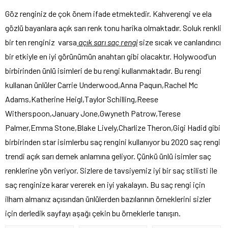
Göz renginiz de çok önem ifade etmektedir. Kahverengi ve ela
gözlü bayanlara açık sarı renk tonu harika olmaktadır. Soluk renkli
bir ten renginiz varsa
açık sarı saç rengi
size sıcak ve canlandırıcı
bir etkiyle en iyi görünümün anahtarı gibi olacaktır. Holywood’un
birbirinden ünlü isimleri de bu rengi kullanmaktadır. Bu rengi
kullanan ünlüler Carrie Underwood,Anna Paquın,Rachel Mc
Adams,Katherine Heigl,Taylor Schilling,Reese
Witherspoon,January Jone,Gwyneth Patrow,Terese
Palmer,Emma Stone,Blake Lively,Charlize Theron,Gigi Hadid gibi
birbirinden star isimlerbu saç rengini kullanıyor bu 2020 saç rengi
trendi açık sarı demek anlamına geliyor. Çünkü ünlü isimler saç
renklerine yön veriyor. Sizlere de tavsiyemiz iyi bir saç stilisti ile
saç renginize karar vererek en iyi yakalayın. Bu saç rengi için
ilham almanız açısından ünlülerden bazılarının örneklerini sizler
için derledik sayfayı aşağı çekin bu örneklerle tanışın.