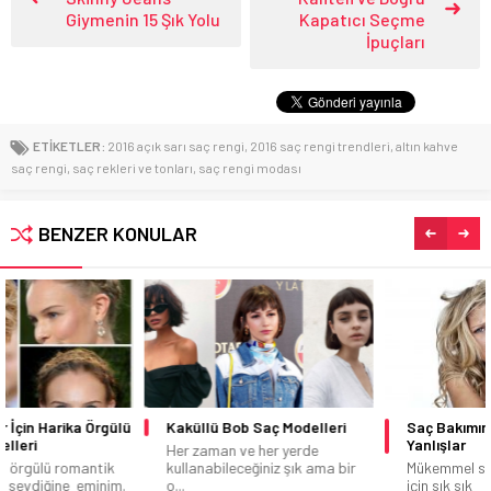
Giymenin 15 Şık Yolu
Kapatıcı Seçme
İpuçları
ETİKETLER:
2016 açık sarı saç rengi
,
2016 saç rengi trendleri
,
altın kahve
saç rengi
,
saç rekleri ve tonları
,
saç rengi modası
BENZER KONULAR
Kaküllü Bob Saç Modelleri
Saç Bakımında Yapılan
Yanlışlar
Her zaman ve her yerde
kullanabileceğiniz şık ama bir
Mükemmel saçlara sahip olmak
o...
için sık sık