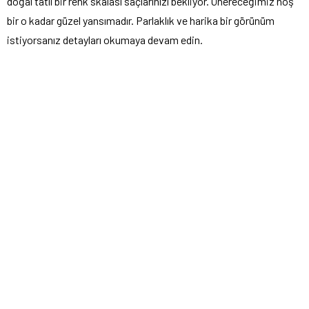
doğal tatlı bir renk skalası saçlarınızı bekliyor. Önereceğimiz hoş
bir o kadar güzel yansımadır. Parlaklık ve harika bir görünüm
istiyorsanız detayları okumaya devam edin.