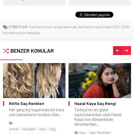
ETİKETLER:
Kızıl kahve saç rengi hakkında
,
Kızıl kahve saç tonları 2017-2018
,
Kızıl kahve tüm detaylar
BENZER KONULAR
Röfle Saç Renkleri
Hazal Kaya Saç Rengi
Her genç kız hayatında bir kere
Türkiye’nin en güzel
son zamanların modası olan...
oyuncularından olan Hazal
Kaya son dönemlerde
ekranlardan...
Genel
Güzellik
Saç
Saç
Saç
Saç Renkleri