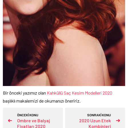
Bir önceki yazımız olan
Kahküllü Saç Kesim Modelleri 2020
başlıklı makalemizi de okumanızı öneririz.
ÖNCEKİ KONU
SONRAKİ KONU
Ombre ve Balyaj
2020 Uzun Etek
Fiyatları 2020
Kombinleri