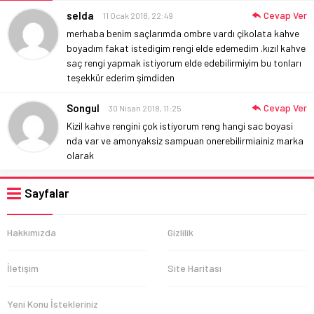
selda
Cevap Ver
11 Ocak 2018, 22:49
merhaba benim saçlarımda ombre vardı çikolata kahve
boyadım fakat istedigim rengi elde edemedim .kızıl kahve
saç rengi yapmak istiyorum elde edebilirmiyim bu tonları
teşekkür ederim şimdiden
Songul
Cevap Ver
30 Nisan 2018, 11:25
Kizil kahve rengini çok istiyorum reng hangi sac boyasi
nda var ve amonyaksiz sampuan onerebilirmiainiz marka
olarak
Sayfalar
Hakkımızda
Gizlilik
İletişim
Site Haritası
Yeni Konu İstekleriniz