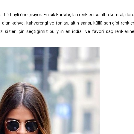
ir hayli öne çıkıyor. En sık karşılaşılan renkler ise altın kumral, dor
tın kahve, kahverengi ve tonları, altın sarısı, küllü sarı gibi renkle
sizler için seçtiğimiz bu yılın en iddialı ve favori saç renklerin