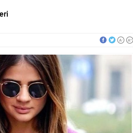
eri
A
A
-
+