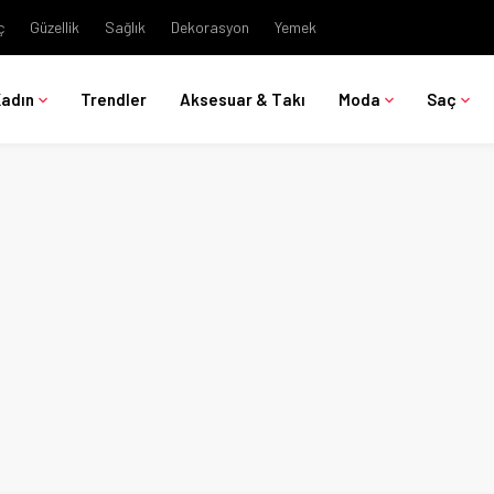
ç
Güzellik
Sağlık
Dekorasyon
Yemek
Kadın
Trendler
Aksesuar & Takı
Moda
Saç