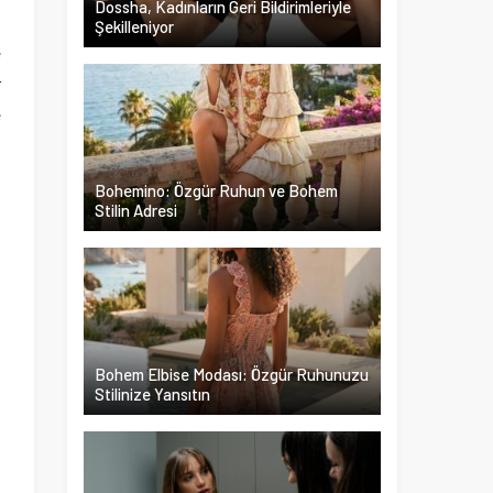
Dossha, Kadınların Geri Bildirimleriyle
Şekilleniyor
e
r
e
Bohemino: Özgür Ruhun ve Bohem
Stilin Adresi
Bohem Elbise Modası: Özgür Ruhunuzu
Stilinize Yansıtın