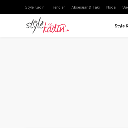
Style Kadın
Trendler
Aksesuar & Takı
Moda
Sa
Style 