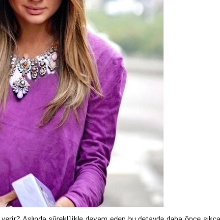
r verir? Aslında süreklilikle devam eden bu detayda daha önce sıkç