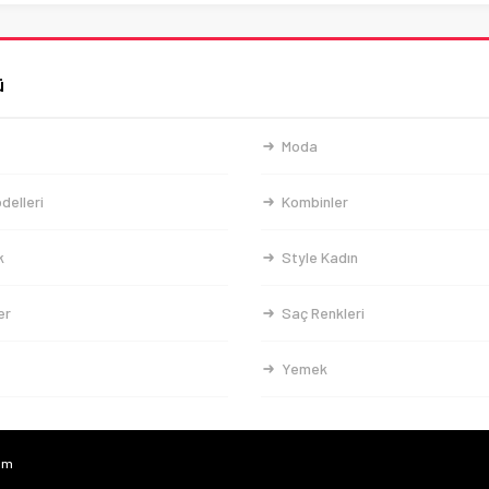
ü
Moda
delleri
Kombinler
k
Style Kadın
er
Saç Renkleri
Yemek
com