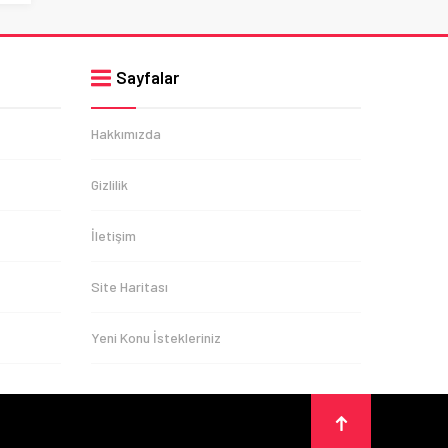
Sayfalar
Hakkımızda
Gizlilik
İletişim
Site Haritası
Yeni Konu İstekleriniz