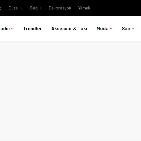
ç
Güzellik
Sağlık
Dekorasyon
Yemek
Kadın
Trendler
Aksesuar & Takı
Moda
Saç