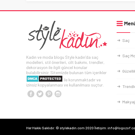
Men
Saç
Saç Mo
Kadın ve moda blogu Style kadın'da saç
modelleri, stil önerileri, cilt bakımı, trendler,
dekorasyon ile ilgili güncel konular
Güzelli
bulabilirsiniz. Sitemizde bulunan tüm içerikler
ile korunmaktadır ve
izinsiz kopyalanması ve kullanılması suçtur.
Trendl
Makyaj
Her Hakkı Saklıdır. © stylekadin.com 2020 İletişim: info@logozof.