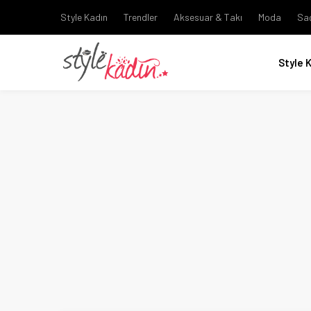
Style Kadın
Trendler
Aksesuar & Takı
Moda
Sa
Style 