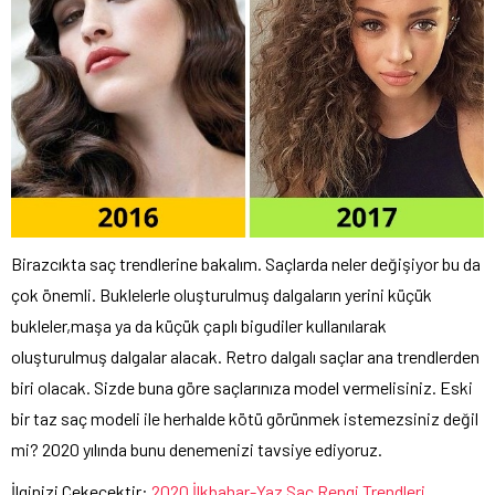
Birazcıkta saç trendlerine bakalım. Saçlarda neler değişiyor bu da
çok önemli. Buklelerle oluşturulmuş dalgaların yerini küçük
bukleler,maşa ya da küçük çaplı bigudiler kullanılarak
oluşturulmuş dalgalar alacak. Retro dalgalı saçlar ana trendlerden
biri olacak. Sizde buna göre saçlarınıza model vermelisiniz. Eski
bir taz saç modeli ile herhalde kötü görünmek istemezsiniz değil
mi? 2020 yılında bunu denemenizi tavsiye ediyoruz.
İlginizi Çekecektir:
2020 İlkbahar-Yaz Saç Rengi Trendleri