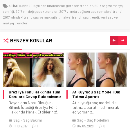
ETİKETLER:
2016 yılında bırakmamız gereken trendler
,
2017 saç ve makyaj
yeniliği
,
2017 yılı değişecek trendler
,
2017 yılında değişen saç ve makyaj trendi
,
2017 yılındaki trend saç ve makyajlar
,
makyaj trendi
,
saç trendi
,
yeni saç ve
makyaj trendleri
BENZER KONULAR
Brezilya Fönü Hakkında Tüm
At Kuyruğu Saç Modeli Dik
Sorulara Cevap Bulacaksınız
Tutma Aparatı
Bayanların Nasıl Olduğunu
At kuyruğu saç modeli dik
Bilmek İstediği Brezilya Fönü
tutma aparatı nedir merak
Hakkında Merak Ettikleriniz!...
ediyorsanız...
Saç
Saç Bakımı
Saç
Saç Modelleri
11.10.2017
1
04.05.2021
0