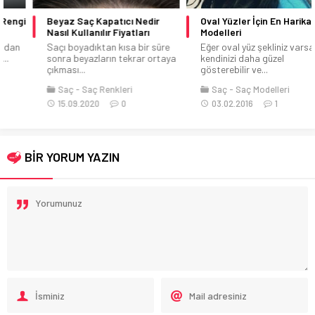
Beyaz Saç Kapatıcı Nedir
Oval Yüzler İçin En Harika Saç
Nasıl Kullanılır Fiyatları
Modelleri
Saçı boyadıktan kısa bir süre
Eğer oval yüz şekliniz varsa
sonra beyazların tekrar ortaya
kendinizi daha güzel
çıkması...
gösterebilir ve...
Saç
Saç Renkleri
Saç
Saç Modelleri
15.09.2020
0
03.02.2016
1
BİR YORUM YAZIN