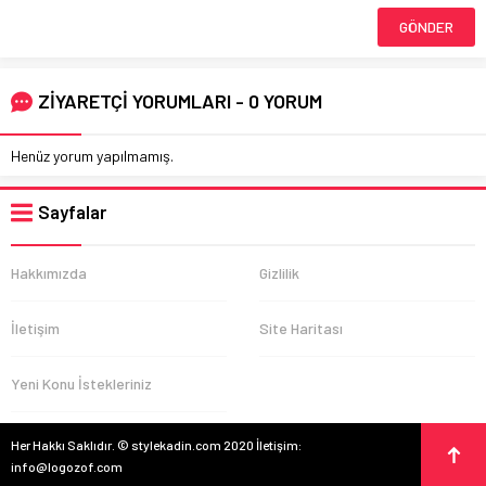
ZİYARETÇİ YORUMLARI - 0 YORUM
Henüz yorum yapılmamış.
Sayfalar
Hakkımızda
Gizlilik
İletişim
Site Haritası
Yeni Konu İstekleriniz
Her Hakkı Saklıdır. © stylekadin.com 2020 İletişim:
info@logozof.com