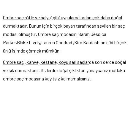
Ombre saç röfle ve balyaj gibi uygulamalardan çok daha doğal
durmaktadır
. Bunun için birçok bayan tarafından sevilen bir saç
modası olmuştur. Ombre saç modasını Sarah Jessica
Parker,Blake Lively,Lauren Condrad ,Kim Kardashian gibi birçok
ünlü isimde görmek mümkün.
Ombre saçı, kahve, kestane, koyu sarı saçlar
da son derce doğal
ve şık durmaktadır. Sizlerde doğal şıklıktan yanaysanız mutlaka
ombre saç modasına kayıtsız kalmamalısınız.