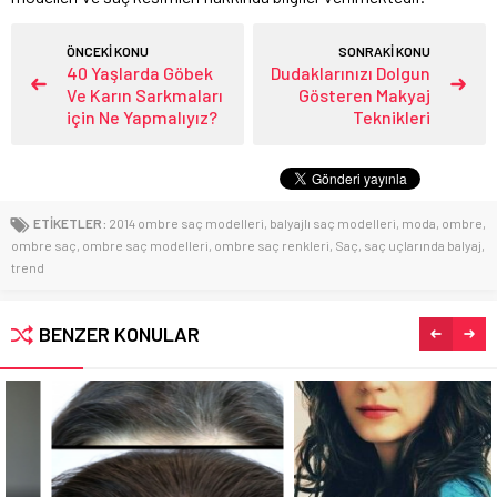
ÖNCEKİ KONU
SONRAKİ KONU
40 Yaşlarda Göbek
Dudaklarınızı Dolgun
Ve Karın Sarkmaları
Gösteren Makyaj
için Ne Yapmalıyız?
Teknikleri
ETİKETLER:
2014 ombre saç modelleri
,
balyajlı saç modelleri
,
moda
,
ombre
,
ombre saç
,
ombre saç modelleri
,
ombre saç renkleri
,
Saç
,
saç uçlarında balyaj
,
trend
BENZER KONULAR