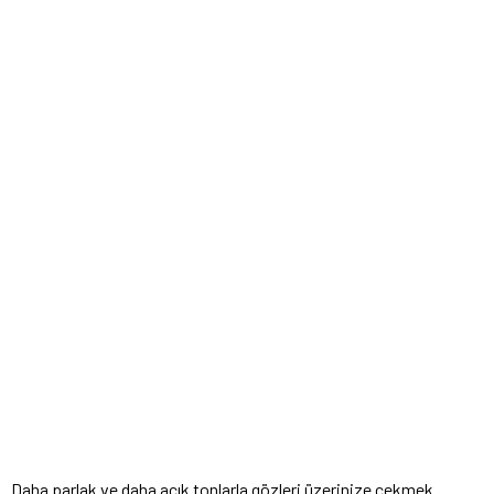
Daha parlak ve daha açık tonlarla gözleri üzerinize çekmek