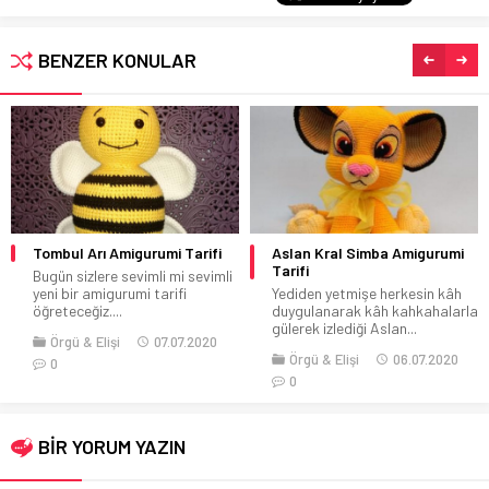
BENZER KONULAR
Tombul Arı Amigurumi Tarifi
Aslan Kral Simba Amigurumi
Tarifi
Bugün sizlere sevimli mi sevimli
yeni bir amigurumi tarifi
Yediden yetmişe herkesin kâh
öğreteceğiz....
duygulanarak kâh kahkahalarla
gülerek izlediği Aslan...
Örgü & Elişi
07.07.2020
Örgü & Elişi
06.07.2020
0
0
BİR YORUM YAZIN