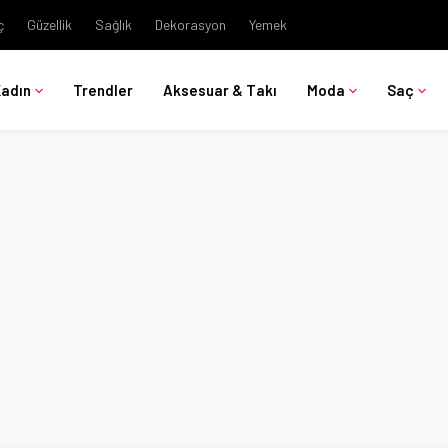
ç
Güzellik
Sağlık
Dekorasyon
Yemek
Kadın
Trendler
Aksesuar & Takı
Moda
Saç