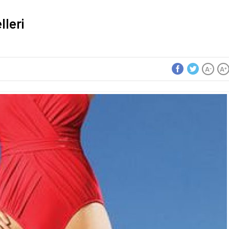
lleri
A
A
-
+