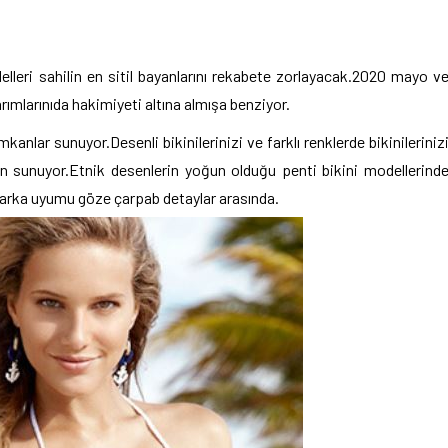
leri sahilin en sitil bayanlarını rekabete zorlayacak.2020 mayo v
asarımlarınıda hakimiyeti altına almışa benziyor.
anlar sunuyor.Desenli bikinilerinizi ve farklı renklerde bikinileriniz
mkan sunuyor.Etnik desenlerin yoğun olduğu penti bikini modellerind
e harka uyumu göze çarpab detaylar arasında.