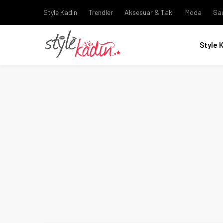
Style Kadın
Trendler
Aksesuar & Takı
Moda
Sa
Style 