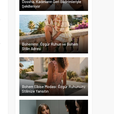
Dossha, Kadınların Geri Bildirimleriyle
Şekilleniyor
e
i
e
Bohemino: Özgür Ruhun ve Bohem
Stilin Adresi
Bohem Elbise Modası: Özgür Ruhunuzu
Stilinize Yansıtın