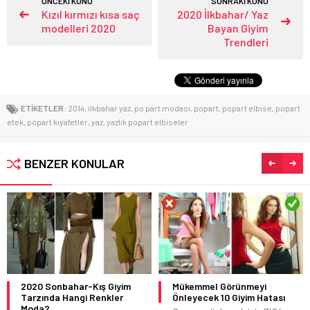
ÖNCEKİ KONU
SONRAKİ KONU
Kızıl kırmızı kısa saç
2020 İlkbahar/ Yaz
modelleri 2020
Bayan Giyim
Trendleri
ETİKETLER:
2014
,
ilkbahar yaz
,
po part modası
,
popart
,
popart elbise
,
popart
etek
,
popart kıyafetler
,
yaz
,
yazlık popart elbiseler
BENZER KONULAR
2020 Sonbahar-Kış Giyim
Mükemmel Görünmeyi
Tarzında Hangi Renkler
Önleyecek 10 Giyim Hatası
Moda?