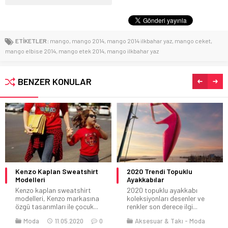
ETİKETLER:
mango
,
mango 2014
,
mango 2014 ilkbahar yaz
,
mango ceket
,
mango elbise 2014
,
mango etek 2014
,
mango ilkbahar yaz
BENZER KONULAR
Kenzo Kaplan Sweatshirt
2020 Trendi Topuklu
Modelleri
Ayakkabılar
Kenzo kaplan sweatshirt
2020 topuklu ayakkabı
modelleri, Kenzo markasına
koleksiyonları desenler ve
özgü tasarımları ile çocuk...
renkler son derece ilgi...
Moda
11.05.2020
0
Aksesuar & Takı
Moda