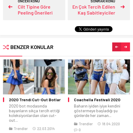
ÖNCEKİ KONU
SONRAKİ KONU
Cilt Tipine Göre
En Çok Tercih Edilen
Peeling Önerileri
Kaş Sabitleyiciler
BENZER KONULAR
2020 Trendi Cut-Out Botlar
Coachella Festivali 2020
2020 bot modasında
Baharın iyiden iyiye kendini
bayanların sıkça tercih ettiği
göstermeye başladığı şu
koleksiyonlardan olan cut-
günlerde her zaman...
out...
Trendler
18.04.2020
Trendler
22.03.2014
0