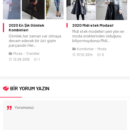
2020 En Şık Gömlek
2020 Midi etek Modası!
Kombinleri
Midi etek modelleri yeni yılın en
Gömlek,her zaman var olmaya
moda eteklerinden olduğunu
devam edecek bir üst giyim
biliyormuydunuz.Midi...
parçasıdır.Her...
Kombinler
Moda
Moda
Trendler
07.01.2014
0
12.06.2016
1
BİR YORUM YAZIN