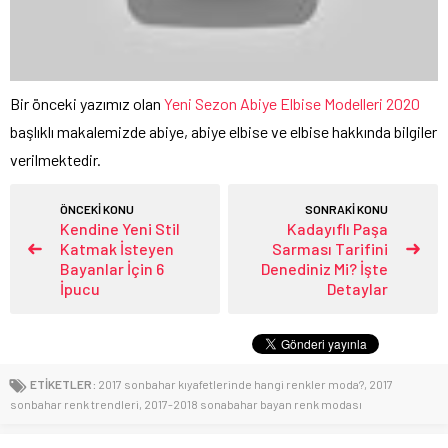
Bir önceki yazımız olan
Yeni Sezon Abiye Elbise Modelleri 2020
başlıklı makalemizde abiye, abiye elbise ve elbise hakkında bilgiler
verilmektedir.
ÖNCEKİ KONU
SONRAKİ KONU
Kendine Yeni Stil
Kadayıflı Paşa
Katmak İsteyen
Sarması Tarifini
Bayanlar İçin 6
Denediniz Mi? İşte
İpucu
Detaylar
ETİKETLER:
2017 sonbahar kıyafetlerinde hangi renkler moda?
,
2017
sonbahar renk trendleri
,
2017-2018 sonabahar bayan renk modası