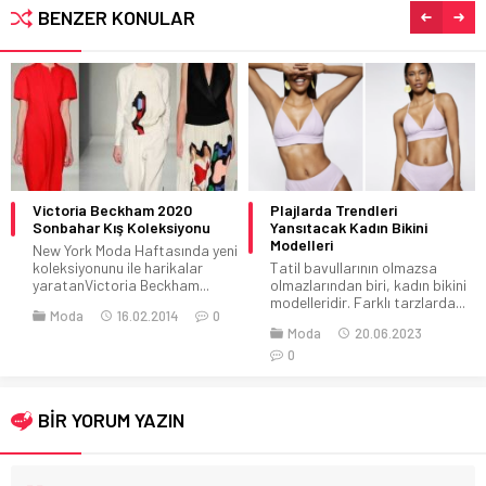
BENZER KONULAR
Victoria Beckham 2020
Plajlarda Trendleri
Sonbahar Kış Koleksiyonu
Yansıtacak Kadın Bikini
Modelleri
New York Moda Haftasında yeni
koleksiyonunu ile harikalar
Tatil bavullarının olmazsa
yaratanVictoria Beckham...
olmazlarından biri, kadın bikini
modelleridir. Farklı tarzlarda...
Moda
16.02.2014
0
Moda
20.06.2023
0
BİR YORUM YAZIN