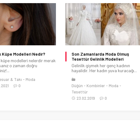
amanlarda Moda Olmuş
Yazlık Hırka Modelleri Arasında
ür Gelinlik Modelleri
Nelerdir?
k giymek her genç kadının
Yazlık hırka modelleri nelerdir merak
ir. Her kadın yuva kuracağı...
ediyorsanız o zaman doğru
yerdesiniz!...
Moda
Style Kadın
Tesettür
Kombinler
Moda
16.08.2021
0
ür
2.2019
0