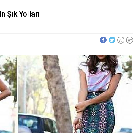
 Şık Yolları
A
A
-
+