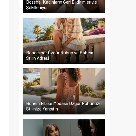
Dossha, Kadınların Geri Bildirimleriyle
Şekilleniyor
r
n
a
h
e
Bohemino: Özgür Ruhun ve Bohem
l
Stilin Adresi
k
n
i
m
Bohem Elbise Modası: Özgür Ruhunuzu
Stilinize Yansıtın