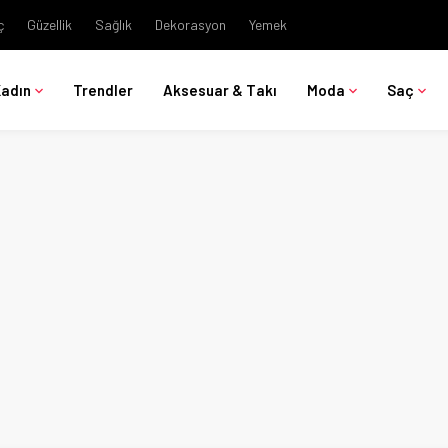
ç
Güzellik
Sağlık
Dekorasyon
Yemek
Kadın
Trendler
Aksesuar & Takı
Moda
Saç