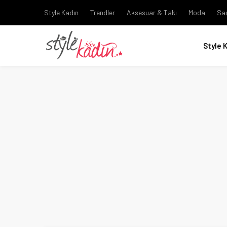
Style Kadın
Trendler
Aksesuar & Takı
Moda
Sa
Style 