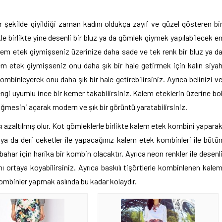
şekilde giyildiği zaman kadını oldukça zayıf ve güzel gösteren bi
kle birlikte yine desenli bir bluz ya da gömlek giymek yapılabilecek e
kalem etek giymişseniz üzerinize daha sade ve tek renk bir bluz ya d
em etek giymişseniz onu daha şık bir hale getirmek için kalın siya
mbinleyerek onu daha şık bir hale getirebilirsiniz. Ayrıca belinizi v
engi uyumlu ince bir kemer takabilirsiniz. Kalem eteklerin üzerine bo
düğmesini açarak modern ve şık bir görüntü yaratabilirsiniz.
 azaltılmış olur. Kot gömleklerle birlikte kalem etek kombini yapara
et ya da deri ceketler ile yapacağınız kalem etek kombinleri ile bütü
nbahar için harika bir kombin olacaktır. Ayrıca neon renkler ile desenl
nı ortaya koyabilirsiniz. Ayrıca baskılı tişörtlerle kombinlenen kale
ık kombinler yapmak aslında bu kadar kolaydır.