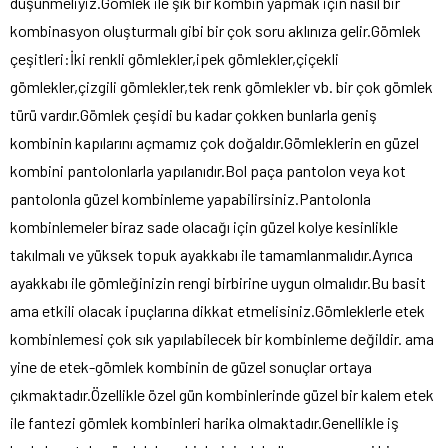
düşünmeliyiz.Gömlek ile şık bir kombin yapmak için nasıl bir
kombinasyon oluşturmalı gibi bir çok soru aklınıza gelir.Gömlek
çeşitleri:İki renkli gömlekler,ipek gömlekler,çiçekli
gömlekler,çizgili gömlekler,tek renk gömlekler vb. bir çok gömlek
türü vardır.Gömlek çeşidi bu kadar çokken bunlarla geniş
kombinin kapılarını açmamız çok doğaldır.Gömleklerin en güzel
kombini pantolonlarla yapılanıdır.Bol paça pantolon veya kot
pantolonla güzel kombinleme yapabilirsiniz.Pantolonla
kombinlemeler biraz sade olacağı için güzel kolye kesinlikle
takılmalı ve yüksek topuk ayakkabı ile tamamlanmalıdır.Ayrıca
ayakkabı ile gömleğinizin rengi birbirine uygun olmalıdır.Bu basit
ama etkili olacak ipuçlarına dikkat etmelisiniz.Gömleklerle etek
kombinlemesi çok sık yapılabilecek bir kombinleme değildir. ama
yine de etek-gömlek kombinin de güzel sonuçlar ortaya
çıkmaktadır.Özellikle özel gün kombinlerinde güzel bir kalem etek
ile fantezi gömlek kombinleri harika olmaktadır.Genellikle iş