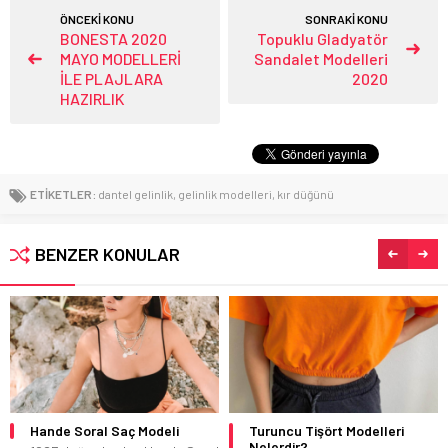
ÖNCEKİ KONU
SONRAKİ KONU
BONESTA 2020
Topuklu Gladyatör
MAYO MODELLERİ
Sandalet Modelleri
İLE PLAJLARA
2020
HAZIRLIK
ETİKETLER:
dantel gelinlik
,
gelinlik modelleri
,
kır düğünü
BENZER KONULAR
Turuncu Tişört Modelleri
Mango’dan Harika 2014
Nelerdir?
İlkbahar Yaz Koleksiyonu