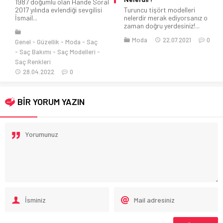
Turuncu tişört modelleri
Mango 2014 İlkbahar yaz
nelerdir merak ediyorsanız o
modellerini Fransız model
zaman doğru yerdesiniz!...
Manon Leloup ile...
Moda
22.07.2021
0
Moda
08.12.2013
0
BİR YORUM YAZIN