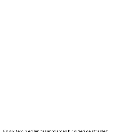
En sık tercih edilen tasarımlardan bir diğeri de straplez