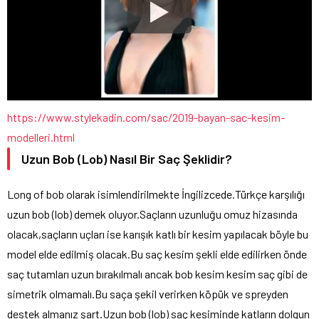
https://www.stylekadin.com/sac/2019-bayan-sac-kesim-
modelleri.html
Uzun Bob (Lob) Nasıl Bir Saç Şeklidir?
Long of bob olarak isimlendirilmekte İngilizcede.Türkçe karşılığı
uzun bob (lob) demek oluyor.Saçların uzunluğu omuz hizasında
olacak,saçların uçları ise karışık katlı bir kesim yapılacak böyle bu
model elde edilmiş olacak.Bu saç kesim şekli elde edilirken önde
saç tutamları uzun bırakılmalı ancak bob kesim kesim saç gibi de
simetrik olmamalı.Bu saça şekil verirken köpük ve spreyden
destek almanız şart.Uzun bob (lob) saç kesiminde katların dolgun