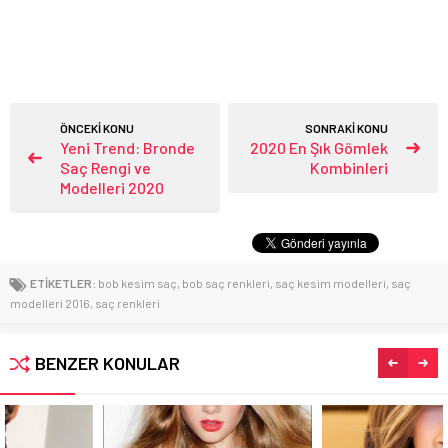
ÖNCEKİ KONU
SONRAKİ KONU
Yeni Trend: Bronde
2020 En Şık Gömlek
Saç Rengi ve
Kombinleri
Modelleri 2020
ETİKETLER:
bob kesim saç
,
bob saç renkleri
,
saç kesim modelleri
,
saç
modelleri 2016
,
saç renkleri
BENZER KONULAR