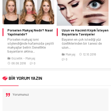
Uzun ve Hacimli Kirpik İsteyen
Çekici Bir Yüz İçin Makyaj
Bayanlara Tavsiyeler
Önerileri
Bayanın en çok istediği yüz
Çekici bir Yüz İçin Makyaj
özelliklerinden bir tanesi de
Teknikleri Çekicilik bayanlara
uzun...
farklı bir...
Makyaj
12.10.2016
Makyaj
29.05.2014
0
0
BİR YORUM YAZIN