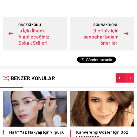
ÖNCEKİ KONU
SONRAKİ KONU
İş İçin İlham
Elleriniz için
Alabileceğiniz
sonbahar bakım
Sokak Stilleri
önerileri
BENZER KONULAR
Kahverengi Gözler İçin Göz
Yüz Şekline Göre Allık Nasıl
Farı Rehberi
Uygulanır?