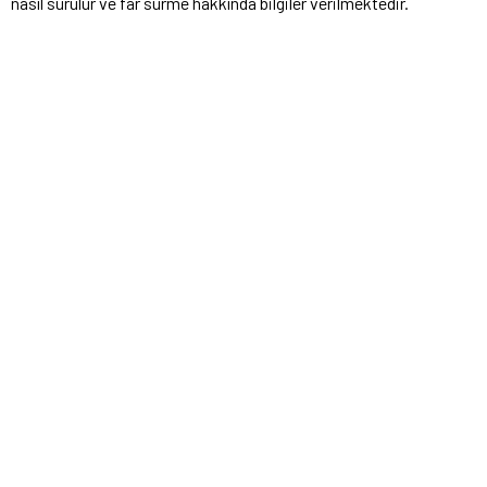
nasıl sürülür ve far sürme hakkında bilgiler verilmektedir.