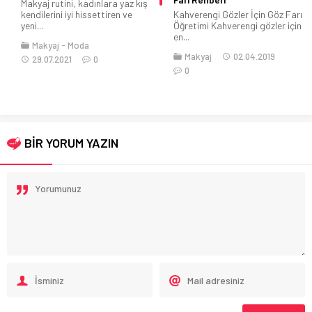
Kahverengi Gözler İçin Göz Farı
Allık Doğru Şekilde Nasıl
Öğretimi Kahverengi gözler için
Uygulanır? Allığı doğru yoldan
en...
nasıl uygulayacağınızı...
Makyaj
02.04.2019
Makyaj
06.06.2017
0
0
BİR YORUM YAZIN