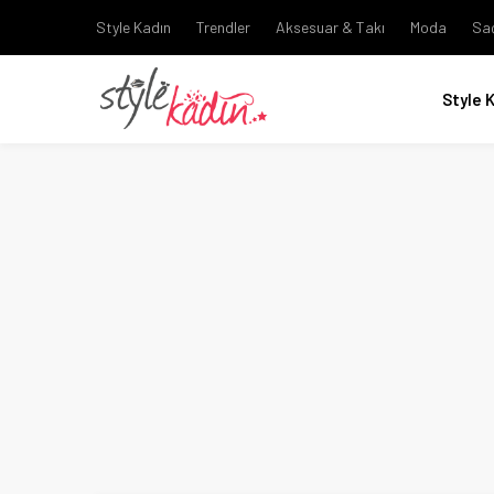
Style Kadın
Trendler
Aksesuar & Takı
Moda
Sa
Style 