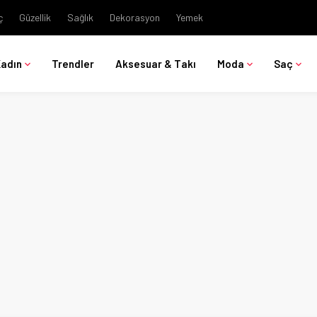
ç
Güzellik
Sağlık
Dekorasyon
Yemek
Kadın
Trendler
Aksesuar & Takı
Moda
Saç