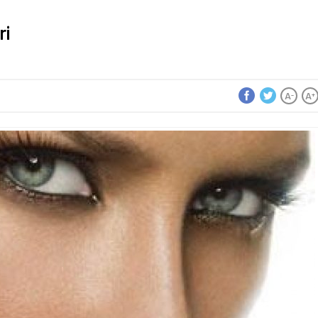
ri
A
A
-
+