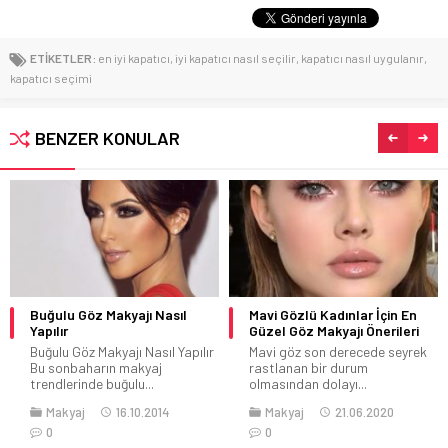
ETİKETLER:
en iyi kapatıcı
,
iyi kapatıcı nasıl seçilir
,
kapatıcı nasıl uygulanır
,
kapatıcı seçimi
BENZER KONULAR
Buğulu Göz Makyajı Nasıl
Mavi Gözlü Kadınlar İçin En
Yapılır
Güzel Göz Makyajı Önerileri
Buğulu Göz Makyajı Nasıl Yapılır
Mavi göz son derecede seyrek
Bu sonbaharın makyaj
rastlanan bir durum
trendlerinde buğulu...
olmasından dolayı...
Makyaj
16.10.2014
Makyaj
21.06.2020
0
0