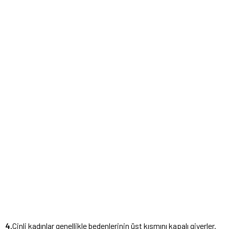
4.
Çinli kadınlar genellikle bedenlerinin üst kısmını kapalı giyerler.