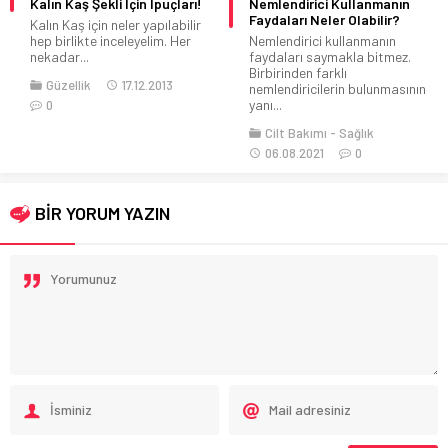
Kalın Kaş Şekli İçin İpuçları!
Nemlendirici Kullanmanın
Faydaları Neler Olabilir?
Kalın Kaş için neler yapılabilir
hep birlikte inceleyelim. Her
Nemlendirici kullanmanın
nekadar...
faydaları saymakla bitmez.
Birbirinden farklı
Güzellik
17.12.2013
nemlendiricilerin bulunmasının
yanı...
0
Cilt Bakımı
Sağlık
06.08.2021
0
BİR YORUM YAZIN