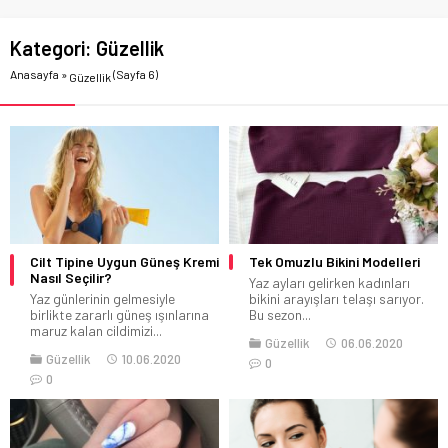
Kategori:
Güzellik
Anasayfa
»
(Sayfa 6)
Güzellik
Cilt Tipine Uygun Güneş Kremi
Tek Omuzlu Bikini Modelleri
Nasıl Seçilir?
Yaz ayları gelirken kadınları
Yaz günlerinin gelmesiyle
bikini arayışları telaşı sarıyor.
birlikte zararlı güneş ışınlarına
Bu sezon...
maruz kalan cildimizi...
Güzellik
06.06.2020
Güzellik
10.06.2020
0
0