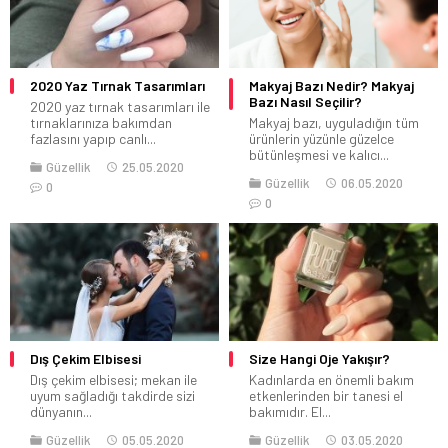
2020 Yaz Tırnak Tasarımları
Makyaj Bazı Nedir? Makyaj
Bazı Nasıl Seçilir?
2020 yaz tırnak tasarımları ile
tırnaklarınıza bakımdan
Makyaj bazı, uyguladığın tüm
fazlasını yapıp canlı...
ürünlerin yüzünle güzelce
bütünleşmesi ve kalıcı...
Güzellik
25.05.2020
Güzellik
06.05.2020
0
0
Dış Çekim Elbisesi
Size Hangi Oje Yakışır?
Dış çekim elbisesi; mekan ile
Kadınlarda en önemli bakım
uyum sağladığı takdirde sizi
etkenlerinden bir tanesi el
dünyanın...
bakımıdır. El...
Güzellik
05.05.2020
Güzellik
03.05.2020