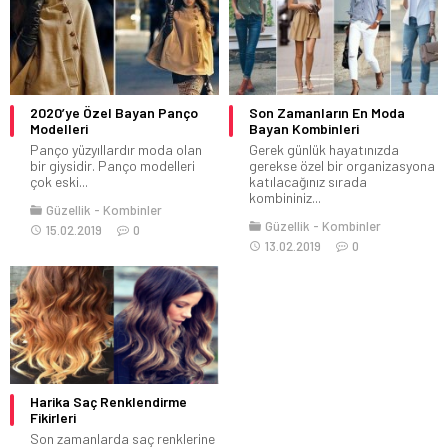
2020’ye Özel Bayan Panço
Son Zamanların En Moda
Modelleri
Bayan Kombinleri
Panço yüzyıllardır moda olan
Gerek günlük hayatınızda
bir giysidir. Panço modelleri
gerekse özel bir organizasyona
çok eski...
katılacağınız sırada
kombininiz...
Güzellik
Kombinler
Güzellik
Kombinler
15.02.2019
0
13.02.2019
0
Harika Saç Renklendirme
Fikirleri
Son zamanlarda saç renklerine