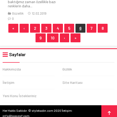
baktığımız zaman özellikle bazı
renklerin daha...
Güzellik
12.02.2019
0
«
‹
2
3
4
5
6
7
8
9
10
›
»
Sayfalar
Hakkımızda
Gizlilik
İletişim
Site Haritası
Yeni Konu İstekleriniz
Her Hakkı Saklıdır. © stylekadin.com 2020 İletişim:
info@logozof.com