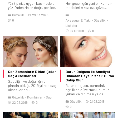
Yüz tipinize uygun kaş modeli,
Her geçen gün yeni bir kombin
yüz ifadenizin en doğru şekilde...
modelleri çıksa da, güzel...
Güzellik
29.03.2020
0
Aksesuar & Takı
Güzellik
Listeler
07.10.2019
0
Son Zamanların Dikkat Çeken
Burun Dolgusu ile Ameliyat
Saç Aksesuarları
Olmadan Hayalinizdeki Burna
Sahip Olun
Sadeliğin ve doğallığın ön
planda olduğu 2019 yılında saç
Burun dolgusu, burundaki
aksesuarları...
eğrilikleri düzeltmek, burnun
yukarı kaldırılması ya da...
Güzellik
Kombinler
Saç
Güzellik
21.02.2019
22.02.2019
0
0