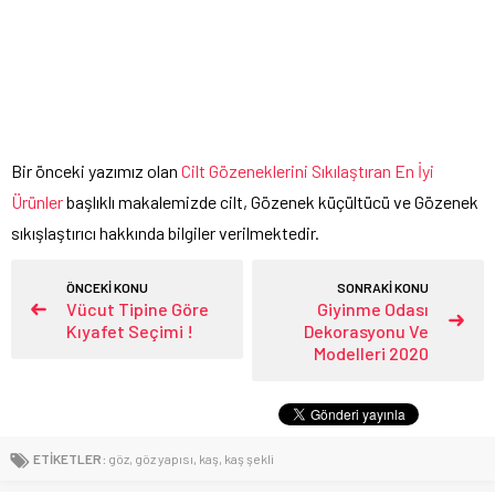
Bir önceki yazımız olan
Cilt Gözeneklerini Sıkılaştıran En İyi
Ürünler
başlıklı makalemizde cilt, Gözenek küçültücü ve Gözenek
sıkışlaştırıcı hakkında bilgiler verilmektedir.
ÖNCEKİ KONU
SONRAKİ KONU
Vücut Tipine Göre
Giyinme Odası
Kıyafet Seçimi !
Dekorasyonu Ve
Modelleri 2020
ETİKETLER:
göz
,
göz yapısı
,
kaş
,
kaş şekli