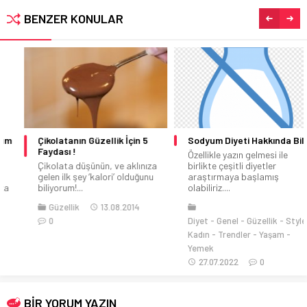
BENZER KONULAR
Çikolatanın Güzellik İçin 5
Sodyum Diyeti Hakkında Bilgi
Faydası !
Özellikle yazın gelmesi ile
Çikolata düşünün, ve aklınıza
birlikte çeşitli diyetler
gelen ilk şey ‘kalori’ olduğunu
araştırmaya başlamış
biliyorum!...
olabiliriz....
Güzellik
13.08.2014
0
Diyet
Genel
Güzellik
Style
Kadın
Trendler
Yaşam
Yemek
27.07.2022
0
BİR YORUM YAZIN