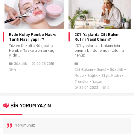
Evde Kolay Pembe Maske
20’li Yaşlarda Cilt Bakım
Tarifi Nasıl yapılır?
Rutini Nasıl Olmalı?
Yüz ve Dekolte Bölgesi için
20’li yaşlar cilt bakımı için
Pembe Maske Son birkaç
önemli bir dönemdir. Cildiniz
yıldır...
henüz...
Güzellik
20.05.2016
4
Cilt Bakımı
Genel
Güzellik
Moda
Sağlık
Style Kadın
Trendler
Yaşam
28.04.2023
0
BİR YORUM YAZIN