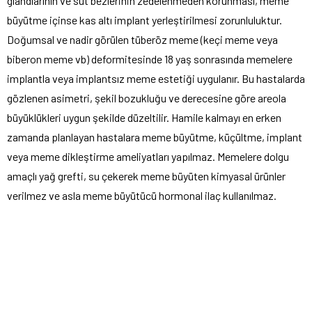
glandlarının ve süt bezlerinin zedelenmeden korunması, meme
büyütme içinse kas altı implant yerleştirilmesi zorunluluktur.
Doğumsal ve nadir görülen tüberöz meme (keçi meme veya
biberon meme vb) deformitesinde 18 yaş sonrasında memelere
implantla veya implantsız meme estetiği uygulanır. Bu hastalarda
gözlenen asimetri, şekil bozukluğu ve derecesine göre areola
büyüklükleri uygun şekilde düzeltilir. Hamile kalmayı en erken
zamanda planlayan hastalara meme büyütme, küçültme, implant
veya meme dikleştirme ameliyatları yapılmaz. Memelere dolgu
amaçlı yağ grefti, su çekerek meme büyüten kimyasal ürünler
verilmez ve asla meme büyütücü hormonal ilaç kullanılmaz.