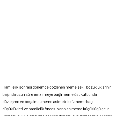
Hamilelik sonrası dönemde gözlenen meme şekil bozukluklarının
başında uzun süre emzirmeye bağlı meme üst kutbunda
düzleşme ve boşalma, meme asimetrileri, meme başı
düşüklükleri ve hamilelik öncesi var olan meme küçüklüğü gelir.
Bir hamilelik ve emzirme sonrası dönem, aynı zamanda bir başka