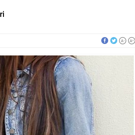
ri
A
A
-
+