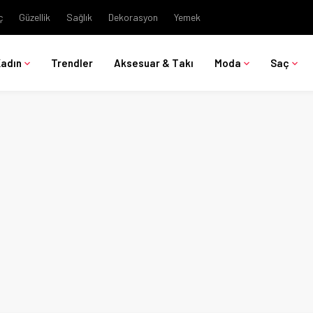
ç
Güzellik
Sağlık
Dekorasyon
Yemek
Kadın
Trendler
Aksesuar & Takı
Moda
Saç