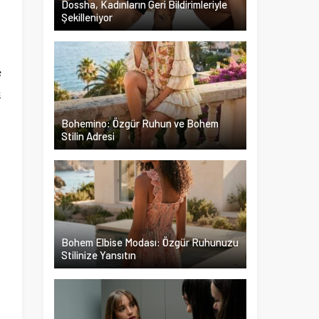
Dossha, Kadınların Geri Bildirimleriyle
Şekilleniyor
ç
ç
Bohemino: Özgür Ruhun ve Bohem
Stilin Adresi
l
Bohem Elbise Modası: Özgür Ruhunuzu
Stilinize Yansıtın