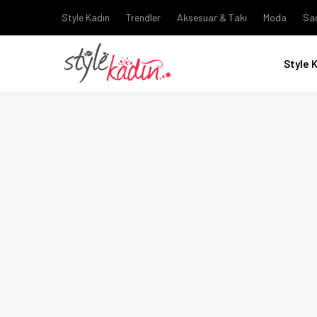
Style Kadın
Trendler
Aksesuar & Takı
Moda
Sa
Style 