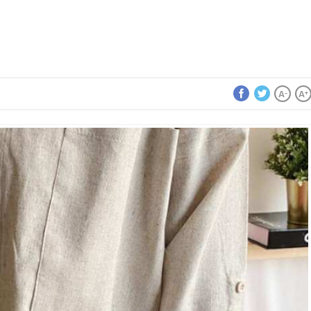
A
A
-
+