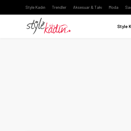
Style Kadın
Trendler
Aksesuar & Takı
Moda
Sa
Style 