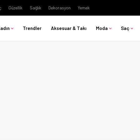
ç
Güzellik
Sağlık
Dekorasyon
Yemek
Kadın
Trendler
Aksesuar & Takı
Moda
Saç