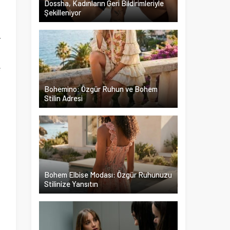
Dossha, Kadınların Geri Bildirimleriyle
Şekilleniyor
n
r
.
e
n
Bohemino: Özgür Ruhun ve Bohem
z
Stilin Adresi
ı
Bohem Elbise Modası: Özgür Ruhunuzu
Stilinize Yansıtın