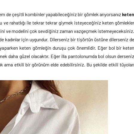
m de çeşitli kombinler yapabileceğiniz bir gömlek arıyorsanız
kete
u ve rahatlığı ile tekrar tekrar giymek isteyeceğiniz keten gömlekle
rengini ve modelini çok sevdiğiniz zaman vazgeçmek istemeyeceksiniz
e kadınlar için uygundur. Dilerseniz bir tişörtün üstüne dilerseniz d
zi yaparken keten gömleğin duruşu çok önemlidir. Eğer bol bir kete
ymek daha güzel olacaktır. Eğer illa pantolonumda bol olsun derseni
 ama etkili bir görünüm elde edebilirsiniz. Bu şekilde etkili tüyolar